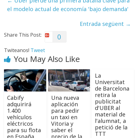
←
Uber pierde una primera batalla clave para
el modelo actual de economía 'bajo demanda'
Entrada següent
→
Share This Post:
0
Twiteanos!
Tweet
You May Also Like
La
Universitat
de Barcelona
retira la
Cabify
Una nueva
publicitat
adquirirá
aplicación
d'UBER al
1.400
para pedir
material de
vehículos
un taxi en
l'alumnat, a
eléctricos
Vitoria y
petició de la
para su flota
saber el
TTT
en España
precio de la