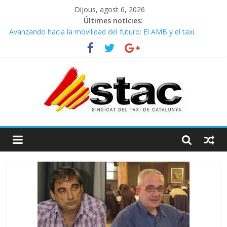
Dijous, agost 6, 2026
Últimes notícies:
Avanzando hacia la movilidad del futuro: El AMB y el taxi.
Programa de Radio TAXI LIBRE 29.07.2026 en COOLTURA FM.
Edición 386
STAC/ATC SOLICITAN TAULA TÈCNICA PARA MEJORAR LA
OPERATIVA DE ENTRADA EN EL PUERTO DE BARCELONA.
Programa de Radio TAXI LIBRE 22.07.2026 en COOLTURA FM.
Edición 385
COMUNICADO CONJUNTO STAC – ATC