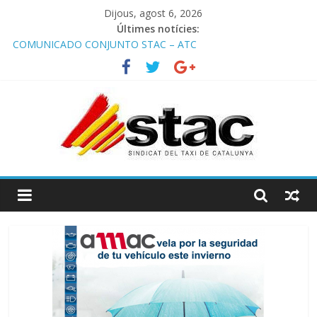
Dijous, agost 6, 2026
Últimes notícies:
COMUNICADO CONJUNTO STAC – ATC
Avanzando hacia la movilidad del futuro: El AMB y el taxi.
Programa de Radio TAXI LIBRE 29.07.2026 en COOLTURA FM.
Edición 386
STAC/ATC SOLICITAN TAULA TÈCNICA PARA MEJORAR LA
OPERATIVA DE ENTRADA EN EL PUERTO DE BARCELONA.
Programa de Radio TAXI LIBRE 22.07.2026 en COOLTURA FM.
Edición 385