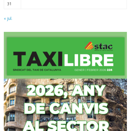
31
« jul.