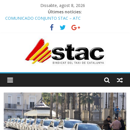
Dissabte, agost 8, 2026
Últimes notícies:
COMUNICADO CONJUNTO STAC – ATC
Comunicado STAC/ ATC de la reunión con los Mossos d
‘Esquadra del aeropuerto de Barcelona.
Programa de Radio TAXI LIBRE 29.07.2026 en COOLTURA FM.
Edición 386
STAC/ATC SOLICITAN TAULA TÈCNICA PARA MEJORAR LA
OPERATIVA DE ENTRADA EN EL PUERTO DE BARCELONA.
Programa de Radio TAXI LIBRE 22.07.2026 en COOLTURA FM.
Edición 385