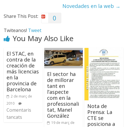
Novedades en la web
→
Share This Post:
0
Twiteanos!
Tweet
You May Also Like
El STAC, en
contra de la
creación de
más licencias
El sector ha
en la
de millorar
provincia de
tant en
Barcelona
l’aspecte
2 de març de
com en la
professionali
2010
Nota de
tat, Manel
Comentaris
Prensa: La
González
tancats
CTE se
19 de març de
posiciona a