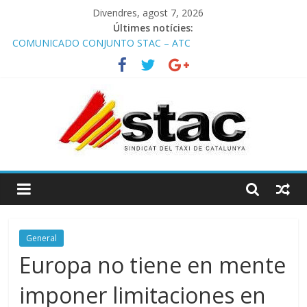
Divendres, agost 7, 2026
Últimes notícies:
COMUNICADO CONJUNTO STAC – ATC
Comunicado STAC/ ATC de la reunión con los Mossos d
‘Esquadra del aeropuerto de Barcelona.
Programa de Radio TAXI LIBRE 29.07.2026 en COOLTURA FM.
Edición 386
STAC/ATC SOLICITAN TAULA TÈCNICA PARA MEJORAR LA
OPERATIVA DE ENTRADA EN EL PUERTO DE BARCELONA.
Programa de Radio TAXI LIBRE 22.07.2026 en COOLTURA FM.
Edición 385
General
Europa no tiene en mente
imponer limitaciones en