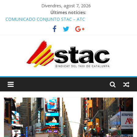
Divendres, agost 7, 2026
Últimes notícies:
COMUNICADO CONJUNTO STAC – ATC
Comunicado STAC/ ATC de la reunión con los Mossos d
‘Esquadra del aeropuerto de Barcelona.
Programa de Radio TAXI LIBRE 29.07.2026 en COOLTURA FM.
Edición 386
STAC/ATC SOLICITAN TAULA TÈCNICA PARA MEJORAR LA
OPERATIVA DE ENTRADA EN EL PUERTO DE BARCELONA.
Programa de Radio TAXI LIBRE 22.07.2026 en COOLTURA FM.
Edición 385