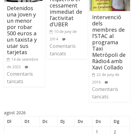
cessament
Detenidos
immediat de
una joven y
Intervenció
l’activitat
un menor
dels
d’UBER
por robar
membres de
10 de juny de
500 euros a
l’STAC al
un taxista y
2014
programa
usar sus
Comentaris
Taxi
tarjetas
tancats
Metròpoli de
14 de setembre
Ràdio4 amb
Xavi Collado
de 2023
Comentaris
22 de juny de
tancats
2016
Comentaris
tancats
agost 2026
Dl
Dt
Dc
Dj
Dv
Ds
Dg
1
2