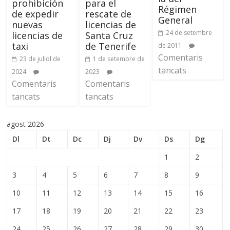
prohibición
para el
Régimen
de expedir
rescate de
General
nuevas
licencias de
24 de setembre
licencias de
Santa Cruz
taxi
de Tenerife
de 2011
Comentaris
23 de juliol de
1 de setembre de
tancats
2024
2023
Comentaris
Comentaris
tancats
tancats
agost 2026
Dl
Dt
Dc
Dj
Dv
Ds
Dg
1
2
3
4
5
6
7
8
9
10
11
12
13
14
15
16
17
18
19
20
21
22
23
24
25
26
27
28
29
30