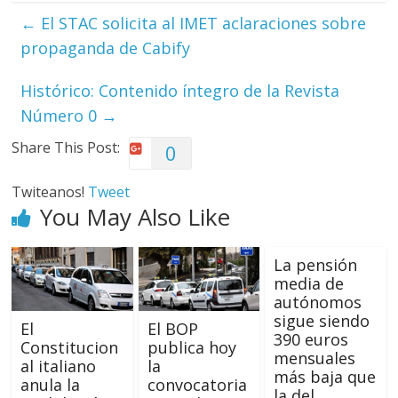
←
El STAC solicita al IMET aclaraciones sobre
propaganda de Cabify
Histórico: Contenido íntegro de la Revista
Número 0
→
Share This Post:
0
Twiteanos!
Tweet
You May Also Like
La pensión
media de
autónomos
sigue siendo
El
El BOP
390 euros
Constitucion
publica hoy
mensuales
al italiano
la
más baja que
anula la
convocatoria
la del