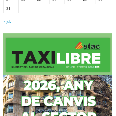
31
« jul.