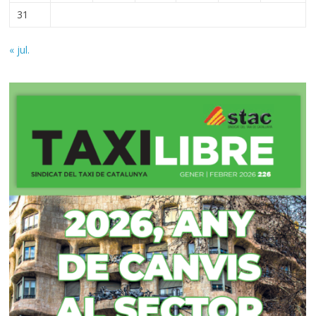
31
« jul.