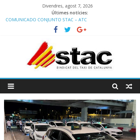
Divendres, agost 7, 2026
Últimes notícies:
COMUNICADO CONJUNTO STAC – ATC
Comunicado STAC/ ATC de la reunión con los Mossos d
‘Esquadra del aeropuerto de Barcelona.
Programa de Radio TAXI LIBRE 29.07.2026 en COOLTURA FM.
Edición 386
STAC/ATC SOLICITAN TAULA TÈCNICA PARA MEJORAR LA
OPERATIVA DE ENTRADA EN EL PUERTO DE BARCELONA.
Programa de Radio TAXI LIBRE 22.07.2026 en COOLTURA FM.
Edición 385