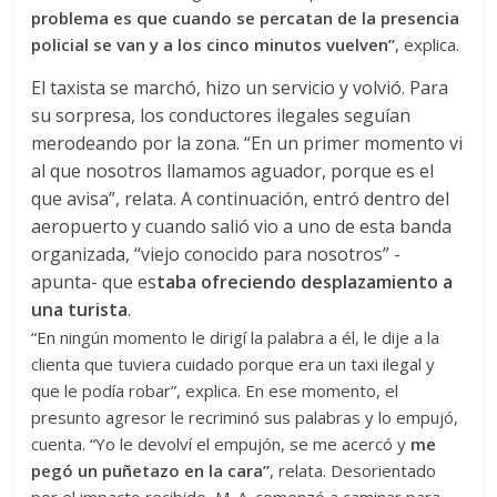
problema es que cuando se percatan de la presencia
policial se van y a los cinco minutos vuelven”
, explica.
El taxista se marchó, hizo un servicio y volvió. Para
su sorpresa, los conductores ilegales seguían
merodeando por la zona. “En un primer momento vi
al que nosotros llamamos aguador, porque es el
que avisa”, relata. A continuación, entró dentro del
aeropuerto y cuando salió vio a uno de esta banda
organizada, “viejo conocido para nosotros” -
apunta- que es
taba ofreciendo desplazamiento a
una turista
.
“En ningún momento le dirigí la palabra a él, le dije a la
clienta que tuviera cuidado porque era un taxi ilegal y
que le podía robar”, explica. En ese momento, el
presunto agresor le recriminó sus palabras y lo empujó,
cuenta. “Yo le devolví el empujón, se me acercó y
me
pegó un puñetazo en la cara”
, relata. Desorientado
por el impacto recibido, M. A. comenzó a caminar para