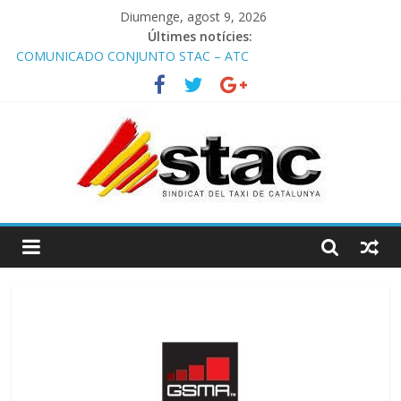
Diumenge, agost 9, 2026
Últimes notícies:
COMUNICADO CONJUNTO STAC – ATC
Comunicado STAC/ ATC de la reunión con los Mossos d
‘Esquadra del aeropuerto de Barcelona.
Programa de Radio TAXI LIBRE 29.07.2026 en COOLTURA FM.
Edición 386
STAC/ATC SOLICITAN TAULA TÈCNICA PARA MEJORAR LA
OPERATIVA DE ENTRADA EN EL PUERTO DE BARCELONA.
Programa de Radio TAXI LIBRE 22.07.2026 en COOLTURA FM.
Edición 385