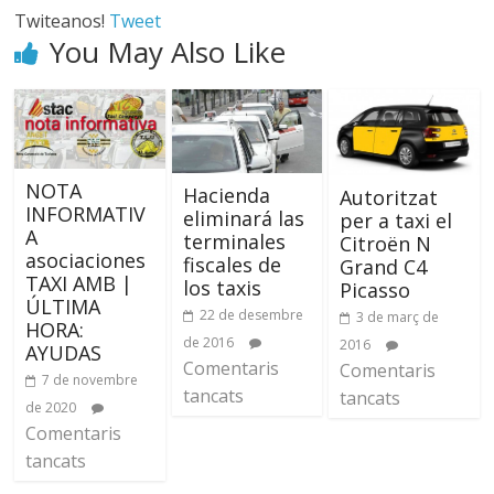
Twiteanos!
Tweet
You May Also Like
NOTA
Hacienda
Autoritzat
INFORMATIV
eliminará las
per a taxi el
A
terminales
Citroën N
asociaciones
fiscales de
Grand C4
TAXI AMB |
los taxis
Picasso
ÚLTIMA
22 de desembre
3 de març de
HORA:
de 2016
2016
AYUDAS
Comentaris
Comentaris
7 de novembre
tancats
tancats
de 2020
Comentaris
tancats