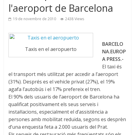
l'aeroport de Barcelona
19 de novembre de 2010
2438 Views
BARCELO
Taxis en el aeropuerto
NA.EUROP
A PRESS.-
El taxi és
el transport més utilitzat per accedir a l’aeroport
(31%). Després es el vehicle privat (27%), el 19%
agafa l’autobús i el 17% prefereix el tren.
El 90% dels usuaris de l’aeroport de Barcelona ha
qualificat positivament els seus serveis i
instal·lacions, especialment el d’assistència a
persones amb mobilitat reduïda, segons es desprèn
d’una enquesta feta a 2.000 usuaris del Prat.
Els serveis de restauració més freqüentats són els