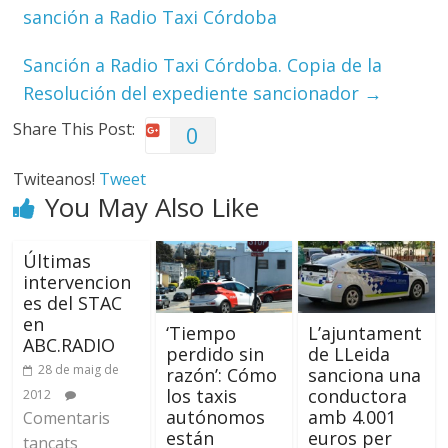
sanción a Radio Taxi Córdoba
Sanción a Radio Taxi Córdoba. Copia de la
Resolución del expediente sancionador
→
Share This Post:
0
Twiteanos!
Tweet
You May Also Like
Últimas
intervencion
es del STAC
en
‘Tiempo
L’ajuntament
ABC.RADIO
perdido sin
de LLeida
28 de maig de
razón’: Cómo
sanciona una
los taxis
conductora
2012
autónomos
amb 4.001
Comentaris
están
euros per
tancats