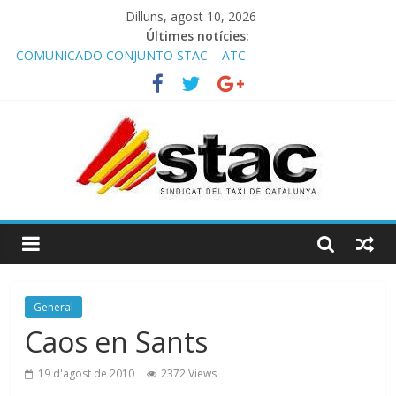
Dilluns, agost 10, 2026
Últimes notícies:
COMUNICADO CONJUNTO STAC – ATC
Comunicado STAC/ ATC de la reunión con los Mossos d
‘Esquadra del aeropuerto de Barcelona.
Programa de Radio TAXI LIBRE 29.07.2026 en COOLTURA FM.
Edición 386
STAC/ATC SOLICITAN TAULA TÈCNICA PARA MEJORAR LA
OPERATIVA DE ENTRADA EN EL PUERTO DE BARCELONA.
Programa de Radio TAXI LIBRE 22.07.2026 en COOLTURA FM.
Edición 385
General
Caos en Sants
19 d'agost de 2010
2372 Views