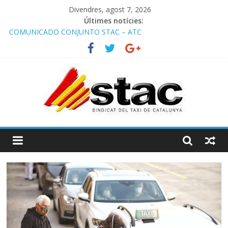
Divendres, agost 7, 2026
Últimes notícies:
COMUNICADO CONJUNTO STAC – ATC
Comunicado STAC/ ATC de la reunión con los Mossos d
‘Esquadra del aeropuerto de Barcelona.
Programa de Radio TAXI LIBRE 29.07.2026 en COOLTURA FM.
Edición 386
STAC/ATC SOLICITAN TAULA TÈCNICA PARA MEJORAR LA
OPERATIVA DE ENTRADA EN EL PUERTO DE BARCELONA.
Programa de Radio TAXI LIBRE 22.07.2026 en COOLTURA FM.
Edición 385