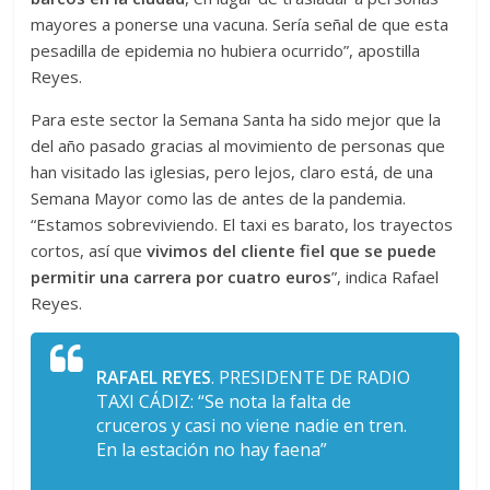
mayores a ponerse una vacuna. Sería señal de que esta
pesadilla de epidemia no hubiera ocurrido”, apostilla
Reyes.
Para este sector la Semana Santa ha sido mejor que la
del año pasado gracias al movimiento de personas que
han visitado las iglesias, pero lejos, claro está, de una
Semana Mayor como las de antes de la pandemia.
“Estamos sobreviviendo. El taxi es barato, los trayectos
cortos, así que
vivimos del cliente fiel que se puede
permitir una carrera por cuatro euros
”, indica Rafael
Reyes.
RAFAEL REYES
. PRESIDENTE DE RADIO
TAXI CÁDIZ: “Se nota la falta de
cruceros y casi no viene nadie en tren.
En la estación no hay faena”