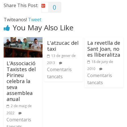
Share This Post:
0
Twiteanos!
Tweet
You May Also Like
L'atzucac del
La revetlla de
taxi
Sant Joan, no
es lliberalitza
13 de gener de
18 de juny de
L’Associació
2013
Taxistes del
Comentaris
2010
Pirineu
Comentaris
tancats
celebra la
tancats
seva
assemblea
anual
2 de maig de
2022
Comentaris
tancats