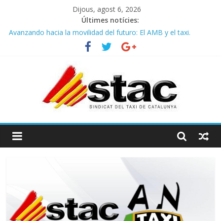
Dijous, agost 6, 2026
Últimes notícies:
COMUNICADO CONJUNTO STAC – ATC
Avanzando hacia la movilidad del futuro: El AMB y el taxi.
Programa de Radio TAXI LIBRE 29.07.2026 en COOLTURA FM.
Edición 386
STAC/ATC SOLICITAN TAULA TÈCNICA PARA MEJORAR LA
OPERATIVA DE ENTRADA EN EL PUERTO DE BARCELONA.
Programa de Radio TAXI LIBRE 22.07.2026 en COOLTURA FM.
Edición 385