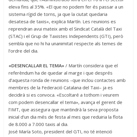
eleva fins al 35%. «El que no podem fer és passar a un
sistema rígid de torns, ja que la ciutat quedaria
desatesa de taxis», explica Martín. Les reunions es
reprendran avui mateix amb el Sindicat Català del Taxi
(STAC) i el Grup de Taxistes Independents (GTI), però
sembla que no hi ha unanimitat respecte als temes de
l’ordre del dia.
«DESENCALLAR EL TEMA»
/ Martín considera que el
referèndum ha de quedar al marge i que després
d’aquesta ronda de reunions –que inclou contactes amb
membres de la Federació Catalana del Taxi– ja es
decidirà si es convoca. «Escoltaré a tothom i veurem
com podem desencallar el tema», avança el gerent de
l’IMT, que assegura que mantindrà la seva proposta
inicial d’un dia més de festa al mes que reduiria la flota
de 8.000 a 7.000 taxis al dia.
José María Soto, president del GTI, no té intenció