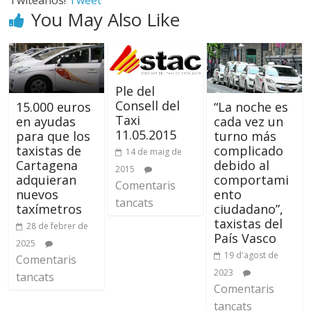
Twiteanos!
Tweet
You May Also Like
Ple del
Consell del
15.000 euros
“La noche es
Taxi
en ayudas
cada vez un
11.05.2015
para que los
turno más
taxistas de
complicado
14 de maig de
Cartagena
debido al
2015
adquieran
comportami
Comentaris
nuevos
ento
tancats
taxímetros
ciudadano”,
taxistas del
28 de febrer de
País Vasco
2025
19 d'agost de
Comentaris
2023
tancats
Comentaris
tancats