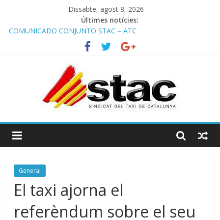
Dissabte, agost 8, 2026
Últimes notícies:
COMUNICADO CONJUNTO STAC – ATC
Comunicado STAC/ ATC de la reunión con los Mossos d
‘Esquadra del aeropuerto de Barcelona.
Programa de Radio TAXI LIBRE 29.07.2026 en COOLTURA FM.
Edición 386
STAC/ATC SOLICITAN TAULA TÈCNICA PARA MEJORAR LA
OPERATIVA DE ENTRADA EN EL PUERTO DE BARCELONA.
Programa de Radio TAXI LIBRE 22.07.2026 en COOLTURA FM.
Edición 385
General
El taxi ajorna el
referèndum sobre el seu