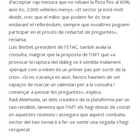
d’acceptar cap mesura que no rebaixi la flota fins al 60%,
això és, 2.000 vehicles menys. «El sector ja està molt
dividit, crec que el millor que podem fer és tirar
endavant el referèndum, sempre que nosaltres puguem
participar en el procés de redactat de preguntes»,
reclama.
Luis Berbel, president de l’STAC, també avala la
consulta, malgrat que la proposta de l’IMT que va
provocar la ruptura del diàleg no li sembla malament
«perquè com a mínim és un primer pas per sortir de la
crisi». «Si no s’avança en això, llavors hauríem de ser
capaços de marcar un calendari per a la consulta i
començar a pensar les preguntes», explica.
Raúl Aldehuela, un dels creadors de la plataforma per un
taxi rendible, lamenta que l’IMT els hagi deixat de costat
en aquestes reunions i assegura que aquest combatiu
sector del taxi tornarà a fer-se sentir una vegada s’hagi
recuperat.