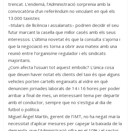
trencat. L’endemà, l’Administració sorprenia amb la
convocatòria d’un referèndum no vinculant en què els
13.000 taxistes
–titulars de llicència i assalariats– podrien decidir el seu
futur marcant la casella que millor casés amb els seus
interessos. L’última novetat és que la consulta s’ajorna i
que la negociació es torna a obrir avui mateix amb una
reunió entre l’organisme regulador i els sindicats
majoritaris.
¿Com afecta l’usuari tot aquest embolic? L’única cosa
que deuen haver notat els clients del taxi és que alguns
vehicles porten cartells enganxats al vidre en què
denuncien jornades laborals de 14 i 16 hores per poder
arribar a final de mes, un interessant tema per departir
amb el conductor, sempre que no s’estigui al dia de
futbol o política.
Miguel Ángel Martín, gerent de l’IMT, no ha negat mai la
necessitat d’aplicar mesures per capejar la baixada de la
demanda, que l’Administració xifra en el 10% i el sector