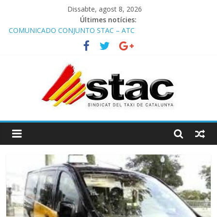
Dissabte, agost 8, 2026
Últimes notícies:
COMUNICADO CONJUNTO STAC – ATC
Comunicado STAC/ ATC de la reunión con los Mossos d
‘Esquadra del aeropuerto de Barcelona.
Programa de Radio TAXI LIBRE 29.07.2026 en COOLTURA FM.
Edición 386
STAC/ATC SOLICITAN TAULA TÈCNICA PARA MEJORAR LA
OPERATIVA DE ENTRADA EN EL PUERTO DE BARCELONA.
Programa de Radio TAXI LIBRE 22.07.2026 en COOLTURA FM.
Edición 385