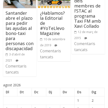
dels
membres de
l’STAC al
Santander
¿Hablamos?
programa
abre el plazo
la Editorial
Taxi FM amb
para pedir
de
Xavi Collado
las ayudas al
#YoTeLlevo
12 de març de
bono-taxi
Magazine
para
2015
10 de setembre
personas con
Comentaris
de 2019
discapacidad
tancats
Comentaris
3 d'abril de
tancats
2021
Comentaris
tancats
agost 2026
Dl
Dt
Dc
Dj
Dv
Ds
Dg
1
2