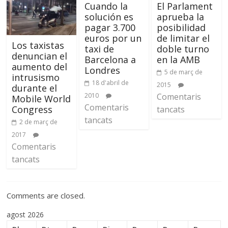
Cuando la
El Parlament
solución es
aprueba la
pagar 3.700
posibilidad
euros por un
de limitar el
Los taxistas
taxi de
doble turno
denuncian el
Barcelona a
en la AMB
aumento del
Londres
5 de març de
intrusismo
18 d'abril de
2015
durante el
2010
Comentaris
Mobile World
Comentaris
Congress
tancats
tancats
2 de març de
2017
Comentaris
tancats
Comments are closed.
agost 2026