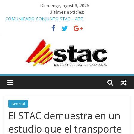
Diumenge, agost 9, 2026
Últimes notícies:
COMUNICADO CONJUNTO STAC – ATC
Comunicado STAC/ ATC de la reunión con los Mossos d
‘Esquadra del aeropuerto de Barcelona.
Programa de Radio TAXI LIBRE 29.07.2026 en COOLTURA FM.
Edición 386
STAC/ATC SOLICITAN TAULA TÈCNICA PARA MEJORAR LA
OPERATIVA DE ENTRADA EN EL PUERTO DE BARCELONA.
Programa de Radio TAXI LIBRE 22.07.2026 en COOLTURA FM.
Edición 385
General
El STAC demuestra en un
estudio que el transporte