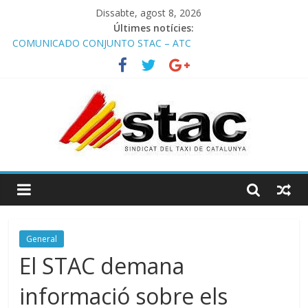
Dissabte, agost 8, 2026
Últimes notícies:
COMUNICADO CONJUNTO STAC – ATC
Comunicado STAC/ ATC de la reunión con los Mossos d
‘Esquadra del aeropuerto de Barcelona.
Programa de Radio TAXI LIBRE 29.07.2026 en COOLTURA FM.
Edición 386
STAC/ATC SOLICITAN TAULA TÈCNICA PARA MEJORAR LA
OPERATIVA DE ENTRADA EN EL PUERTO DE BARCELONA.
Programa de Radio TAXI LIBRE 22.07.2026 en COOLTURA FM.
Edición 385
General
El STAC demana
informació sobre els