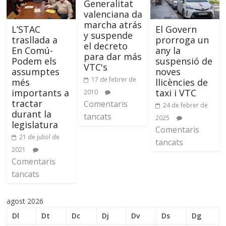
Generalitat
valenciana da
marcha atrás
L’STAC
El Govern
y suspende
trasllada a
prorroga un
el decreto
En Comú-
any la
para dar más
Podem els
suspensió de
VTC's
assumptes
noves
17 de febrer de
més
llicències de
importants a
taxi i VTC
2010
tractar
Comentaris
24 de febrer de
durant la
tancats
2025
legislatura
Comentaris
21 de juliol de
tancats
2021
Comentaris
tancats
agost 2026
Dl
Dt
Dc
Dj
Dv
Ds
Dg