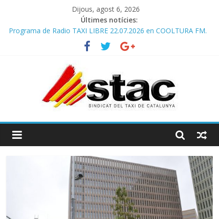
Dijous, agost 6, 2026
Últimes notícies:
Programa de Radio TAXI LIBRE 22.07.2026 en COOLTURA FM.
Edición 385
COMUNICADO CONJUNTO STAC – ATC
Avanzando hacia la movilidad del futuro: El AMB y el taxi.
Programa de Radio TAXI LIBRE 29.07.2026 en COOLTURA FM.
Edición 386
STAC/ATC SOLICITAN TAULA TÈCNICA PARA MEJORAR LA
OPERATIVA DE ENTRADA EN EL PUERTO DE BARCELONA.