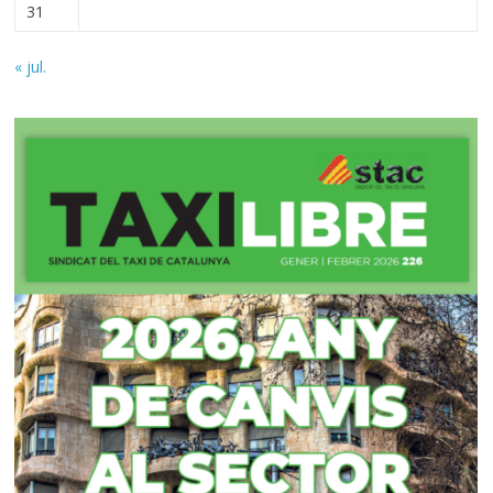
31
« jul.