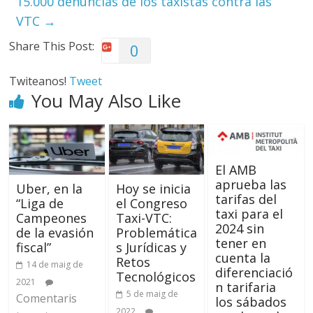
15.000 denuncias de los taxistas contra las
VTC
→
Share This Post:
0
Twiteanos!
Tweet
You May Also Like
El AMB
aprueba las
Uber, en la
Hoy se inicia
tarifas del
“Liga de
el Congreso
taxi para el
Campeones
Taxi-VTC:
2024 sin
de la evasión
Problemática
tener en
fiscal”
s Jurídicas y
cuenta la
Retos
14 de maig de
diferenciació
Tecnológicos
2021
n tarifaria
5 de maig de
Comentaris
los sábados
2022