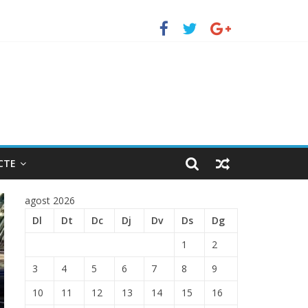
TRADA EN EL PUERTO DE BARCELONA.
CTE
agost 2026
Dl
Dt
Dc
Dj
Dv
Ds
Dg
1
2
3
4
5
6
7
8
9
10
11
12
13
14
15
16