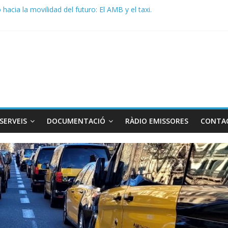
acia la movilidad del futuro: El AMB y el taxi.
de Radio TAXI LIBRE 29.07.2026 en COOLTURA FM. Edición 386
 SOLICITAN TAULA TÈCNICA PARA MEJORAR LA OPERATIVA DE EN
de Radio TAXI LIBRE 22.07.2026 en COOLTURA FM. Edición 385
DO CONJUNTO STAC – ATC
SERVEIS
DOCUMENTACIÓ
RÀDIO EMISSORES
CONTA