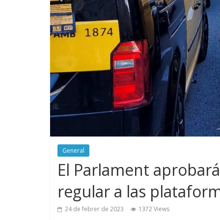
General
El Parlament aprobará
regular a las platafor
24 de febrer de 2023
1372 Views