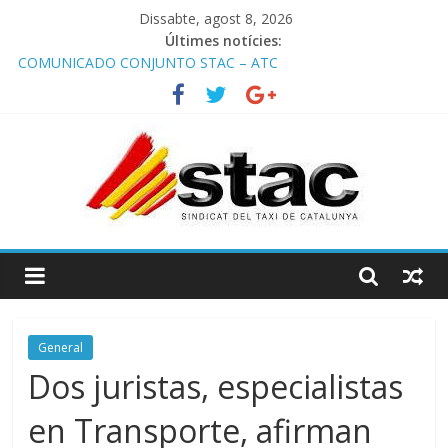
Dissabte, agost 8, 2026
Últimes notícies:
COMUNICADO CONJUNTO STAC – ATC
Comunicado STAC/ ATC de la reunión con los Mossos d
‘Esquadra del aeropuerto de Barcelona.
Programa de Radio TAXI LIBRE 29.07.2026 en COOLTURA FM.
Edición 386
STAC/ATC SOLICITAN TAULA TÈCNICA PARA MEJORAR LA
OPERATIVA DE ENTRADA EN EL PUERTO DE BARCELONA.
Programa de Radio TAXI LIBRE 22.07.2026 en COOLTURA FM.
Edición 385
General
Dos juristas, especialistas
en Transporte, afirman