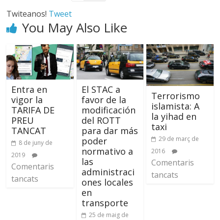
Twiteanos!
Tweet
You May Also Like
Entra en
El STAC a
Terrorismo
vigor la
favor de la
islamista: A
TARIFA DE
modificación
la yihad en
PREU
del ROTT
taxi
TANCAT
para dar más
29 de març de
poder
8 de juny de
normativo a
2016
2019
las
Comentaris
Comentaris
administraci
tancats
tancats
ones locales
en
transporte
25 de maig de