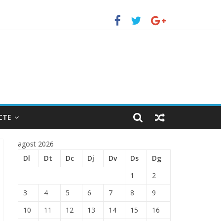
TRADA EN EL PUERTO DE BARCELONA.
CTE
agost 2026
Dl
Dt
Dc
Dj
Dv
Ds
Dg
1
2
3
4
5
6
7
8
9
10
11
12
13
14
15
16