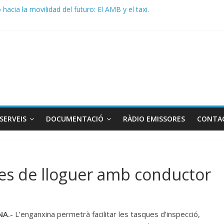
acia la movilidad del futuro: El AMB y el taxi.
de Radio TAXI LIBRE 29.07.2026 en COOLTURA FM. Edición 386
 SOLICITAN TAULA TÈCNICA PARA MEJORAR LA OPERATIVA DE EN
de Radio TAXI LIBRE 22.07.2026 en COOLTURA FM. Edición 385
DO CONJUNTO STAC – ATC
SERVEIS
DOCUMENTACIÓ
RÀDIO EMISSORES
CONTA
cles de lloguer amb conductor
A.-
L’enganxina permetrà facilitar les tasques d’inspecció,