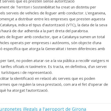
nt serveis que es presten sense autorització
ment de Territori i Sostenibilitat ha creat un distintiu per
r els serveis de vehicles de lloguer amb conductor. L’enganxina,
començat a distribuir entre les empreses que presten aquesta
 Catalunya, indica el tipus d’autorització (VTC), la data de la seva
 s’haurà de dur adherida a la part dreta del parabrisa.
tats de lloguer amb conductor, que a Catalunya sumen un total
hicles operats per empreses i autònoms, són objecte d’una
ió específica que atorga la Generalitat i tenen diferències amb
 per tant, no poden aturar-se a la via pública a recollir viatgers ni
tarifes oficials ni taxímetre. Es tracta, en definitiva, d’un servei
turístiques i de representació.
cilitar la identificació en relació als serveis que es poden
normes que regulen la seva prestació, com ara el fet d’operar de
uè ha atorgat l’autorització.
rgonetes il·legals a l'aeroport de Girona