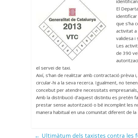
identifica
El Departa
identifica
que s’ha 
activitat a
validesa i
Les activi
de 390 ve
autoritzac
el servei de taxi.
Així, s’han de realitzar amb contractació prèvia i,
circular-hi a la seva recerca. Igualment, no tenen 
concebut per atendre necessitats empresarials, 
Amb la distribució d’aquest distintiu es pretén fa
prestar sense autorització o bé incomplint les 
manera habitual en una comunitat diferent de la q
←
Ultimàtum dels taxistes contra les fu