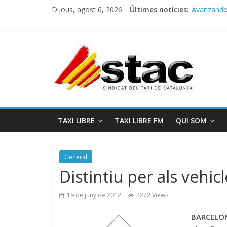
Dijous, agost 6, 2026
Últimes notícies:
Avanzando h
Programa 
STAC/ATC
Programa 
COMUNICA
TAXI LIBRE
TAXI LIBRE FM
QUI SOM
General
Distintiu per als vehi
19 de juny de 2012
2272 Views
BARCELON