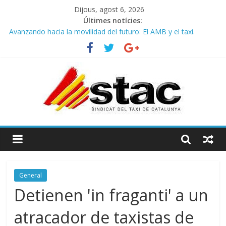
Dijous, agost 6, 2026
Últimes notícies:
Avanzando hacia la movilidad del futuro: El AMB y el taxi.
Programa de Radio TAXI LIBRE 29.07.2026 en COOLTURA FM.
Edición 386
STAC/ATC SOLICITAN TAULA TÈCNICA PARA MEJORAR LA
OPERATIVA DE ENTRADA EN EL PUERTO DE BARCELONA.
Programa de Radio TAXI LIBRE 22.07.2026 en COOLTURA FM.
Edición 385
COMUNICADO CONJUNTO STAC – ATC
General
Detienen 'in fraganti' a un
atracador de taxistas de