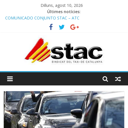
Dilluns, agost 10, 2026
Últimes notícies:
COMUNICADO CONJUNTO STAC – ATC
Comunicado STAC/ ATC de la reunión con los Mossos d
‘Esquadra del aeropuerto de Barcelona.
Programa de Radio TAXI LIBRE 29.07.2026 en COOLTURA FM.
Edición 386
STAC/ATC SOLICITAN TAULA TÈCNICA PARA MEJORAR LA
OPERATIVA DE ENTRADA EN EL PUERTO DE BARCELONA.
Programa de Radio TAXI LIBRE 22.07.2026 en COOLTURA FM.
Edición 385