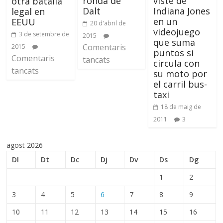
ronda de
viste de
otra batalla
Dalt
Indiana Jones
legal en
en un
EEUU
20 d'abril de
videojuego
3 de setembre de
2015
que suma
Comentaris
2015
puntos si
Comentaris
tancats
circula con
tancats
su moto por
el carril bus-
taxi
18 de maig de
2011
3
agost 2026
Dl
Dt
Dc
Dj
Dv
Ds
Dg
1
2
3
4
5
6
7
8
9
10
11
12
13
14
15
16