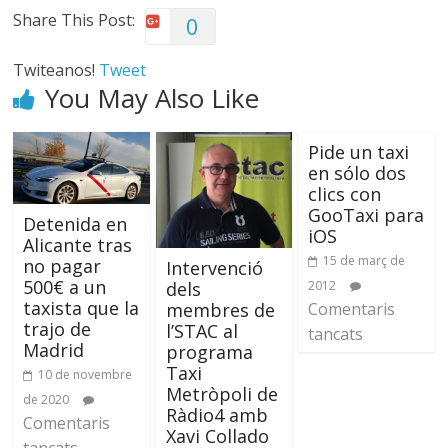
Share This Post:
0
Twiteanos!
Tweet
You May Also Like
Pide un taxi
en sólo dos
clics con
GooTaxi para
Detenida en
iOS
Alicante tras
15 de març de
no pagar
Intervenció
500€ a un
dels
2012
taxista que la
membres de
Comentaris
trajo de
l’STAC al
tancats
Madrid
programa
Taxi
10 de novembre
Metròpoli de
de 2020
Ràdio4 amb
Comentaris
Xavi Collado
tancats