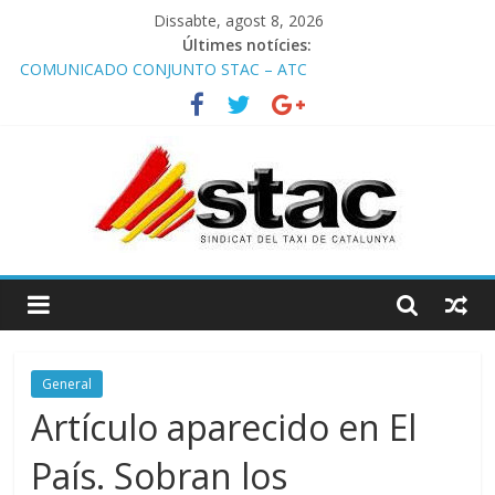
Dissabte, agost 8, 2026
Últimes notícies:
COMUNICADO CONJUNTO STAC – ATC
Comunicado STAC/ ATC de la reunión con los Mossos d
‘Esquadra del aeropuerto de Barcelona.
Programa de Radio TAXI LIBRE 29.07.2026 en COOLTURA FM.
Edición 386
STAC/ATC SOLICITAN TAULA TÈCNICA PARA MEJORAR LA
OPERATIVA DE ENTRADA EN EL PUERTO DE BARCELONA.
Programa de Radio TAXI LIBRE 22.07.2026 en COOLTURA FM.
Edición 385
General
Artículo aparecido en El
País. Sobran los