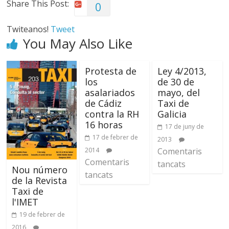
Share This Post:
0
Twiteanos!
Tweet
You May Also Like
Protesta de
Ley 4/2013,
los
de 30 de
asalariados
mayo, del
de Cádiz
Taxi de
contra la RH
Galicia
16 horas
17 de juny de
17 de febrer de
2013
2014
Comentaris
Comentaris
tancats
Nou número
tancats
de la Revista
Taxi de
l'IMET
19 de febrer de
2016