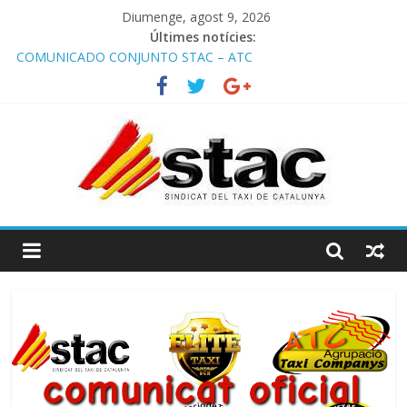
Diumenge, agost 9, 2026
Últimes notícies:
Programa de Radio TAXI LIBRE 22.07.2026 en COOLTURA FM.
Edición 385
COMUNICADO CONJUNTO STAC – ATC
Comunicado STAC/ ATC de la reunión con los Mossos d
‘Esquadra del aeropuerto de Barcelona.
Programa de Radio TAXI LIBRE 29.07.2026 en COOLTURA FM.
Edición 386
STAC/ATC SOLICITAN TAULA TÈCNICA PARA MEJORAR LA
OPERATIVA DE ENTRADA EN EL PUERTO DE BARCELONA.