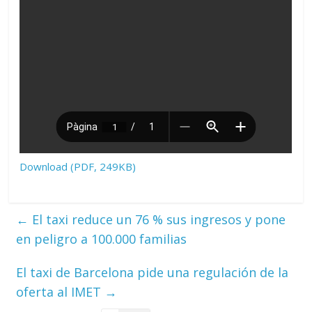
Download (PDF, 249KB)
←
El taxi reduce un 76 % sus ingresos y pone
en peligro a 100.000 familias
El taxi de Barcelona pide una regulación de la
oferta al IMET
→