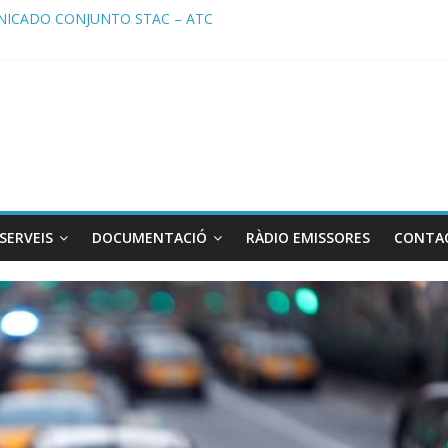
ICADO CONJUNTO STAC – ATC
cado STAC/ ATC de la reunión con los Mossos d ‘Esquadra del aerop
ma de Radio TAXI LIBRE 29.07.2026 en COOLTURA FM. Edición 386
ATC SOLICITAN TAULA TÈCNICA PARA MEJORAR LA OPERATIVA DE
ma de Radio TAXI LIBRE 22.07.2026 en COOLTURA FM. Edición 385
SERVEIS
DOCUMENTACIÓ
RÀDIO EMISSORES
CONTA