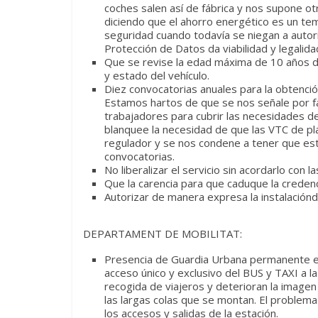
coches salen así de fábrica y nos supone o
diciendo que el ahorro energético es un te
seguridad cuando todavía se niegan a autori
Protección de Datos da viabilidad y legalidad
Que se revise la edad máxima de 10 años de
y estado del vehículo.
Diez convocatorias anuales para la obtención
Estamos hartos de que se nos señale por fa
trabajadores para cubrir las necesidades de
blanquee la necesidad de que las VTC de pl
regulador y se nos condene a tener que est
convocatorias.
No liberalizar el servicio sin acordarlo con 
Que la carencia para que caduque la credenci
Autorizar de manera expresa la instalació
DEPARTAMENT DE MOBILITAT:
Presencia de Guardia Urbana permanente en 
acceso único y exclusivo del BUS y TAXI a la
recogida de viajeros y deterioran la image
las largas colas que se montan. El problema n
los accesos y salidas de la estación.