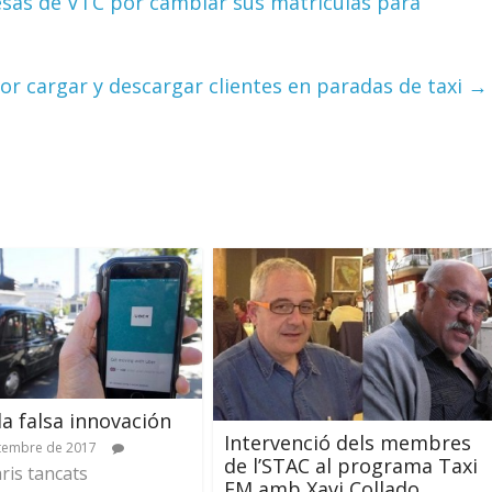
esas de VTC por cambiar sus matrículas para
or cargar y descargar clientes en paradas de taxi
→
la falsa innovación
Intervenció dels membres
tembre de 2017
de l’STAC al programa Taxi
is tancats
FM amb Xavi Collado