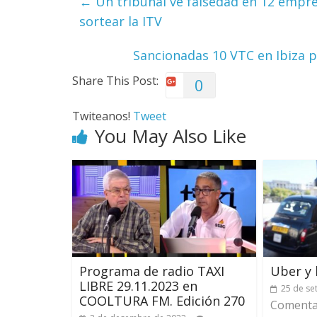
←
Un tribunal ve falsedad en 12 empr
sortear la ITV
Sancionadas 10 VTC en Ibiza p
Share This Post:
0
Twiteanos!
Tweet
You May Also Like
Programa de radio TAXI
Uber y 
LIBRE 29.11.2023 en
25 de se
COOLTURA FM. Edición 270
Comentar