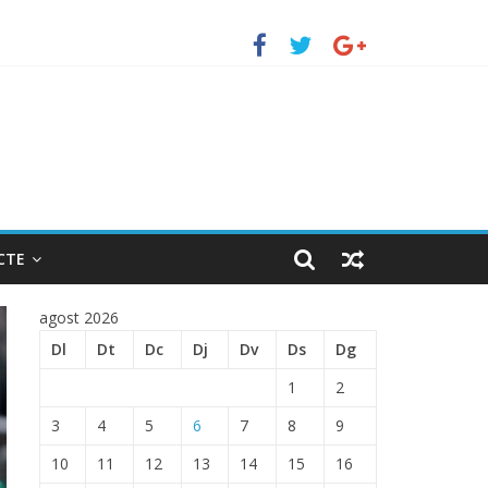
uerto de Barcelona.
 ENTRADA EN EL PUERTO DE BARCELONA.
CTE
agost 2026
Dl
Dt
Dc
Dj
Dv
Ds
Dg
1
2
3
4
5
6
7
8
9
10
11
12
13
14
15
16