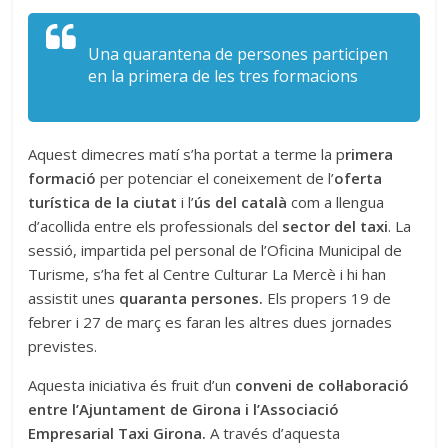
Una quarantena de persones participen
en la primera de les tres formacions
Aquest dimecres matí s’ha portat a terme la p
rimera
formació
per potenciar el coneixement de l’
oferta
turística de la ciutat
i l’
ús del català
com a llengua
d’acollida entre els professionals del
sector del taxi
. La
sessió, impartida pel personal de l’Oficina Municipal de
Turisme, s’ha fet al Centre Culturar La Mercè i hi han
assistit unes
quaranta persones.
Els propers 19 de
febrer i 27 de març es faran les altres dues jornades
previstes.
Aquesta iniciativa és fruit d’un
conveni de col·laboració
entre l’Ajuntament de Girona
i l’Associació
Empresarial Taxi Girona.
A través d’aquesta