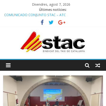
Divendres, agost 7, 2026
Últimes notícies:
COMUNICADO CONJUNTO STAC – ATC
Comunicado STAC/ ATC de la reunión con los Mossos d
‘Esquadra del aeropuerto de Barcelona.
Programa de Radio TAXI LIBRE 29.07.2026 en COOLTURA FM.
Edición 386
STAC/ATC SOLICITAN TAULA TÈCNICA PARA MEJORAR LA
OPERATIVA DE ENTRADA EN EL PUERTO DE BARCELONA.
Programa de Radio TAXI LIBRE 22.07.2026 en COOLTURA FM.
Edición 385