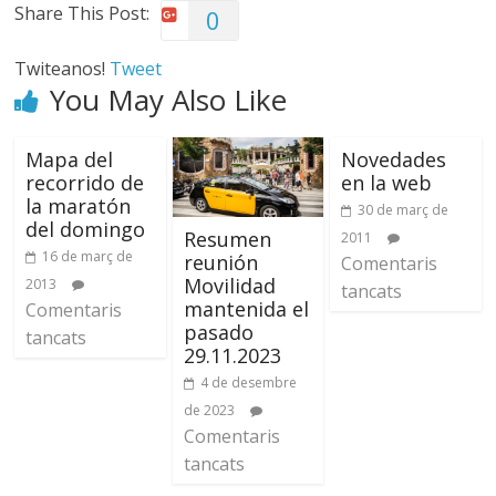
Share This Post:
0
Twiteanos!
Tweet
You May Also Like
Mapa del
Novedades
recorrido de
en la web
la maratón
30 de març de
del domingo
Resumen
2011
16 de març de
reunión
Comentaris
Movilidad
2013
tancats
mantenida el
Comentaris
pasado
tancats
29.11.2023
4 de desembre
de 2023
Comentaris
tancats