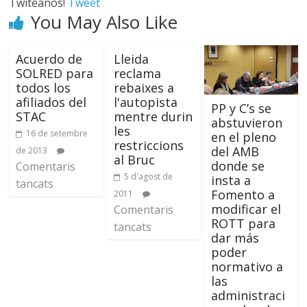
Twiteanos!
Tweet
You May Also Like
Acuerdo de
Lleida
SOLRED para
reclama
todos los
rebaixes a
afiliados del
l'autopista
PP y C’s se
STAC
mentre durin
abstuvieron
les
16 de setembre
en el pleno
restriccions
del AMB
de 2013
al Bruc
donde se
Comentaris
5 d'agost de
insta a
tancats
Fomento a
2011
modificar el
Comentaris
ROTT para
tancats
dar más
poder
normativo a
las
administraci