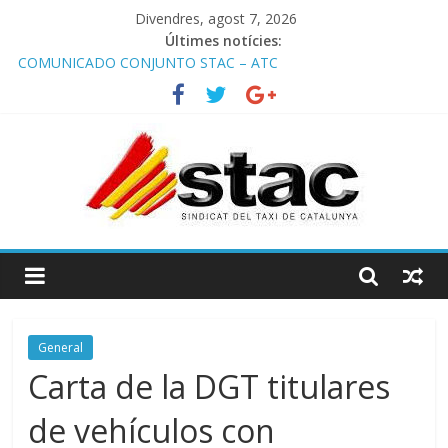
Divendres, agost 7, 2026
Últimes notícies:
COMUNICADO CONJUNTO STAC – ATC
Comunicado STAC/ ATC de la reunión con los Mossos d
‘Esquadra del aeropuerto de Barcelona.
Programa de Radio TAXI LIBRE 29.07.2026 en COOLTURA FM.
Edición 386
STAC/ATC SOLICITAN TAULA TÈCNICA PARA MEJORAR LA
OPERATIVA DE ENTRADA EN EL PUERTO DE BARCELONA.
Programa de Radio TAXI LIBRE 22.07.2026 en COOLTURA FM.
Edición 385
General
Carta de la DGT titulares
de vehículos con