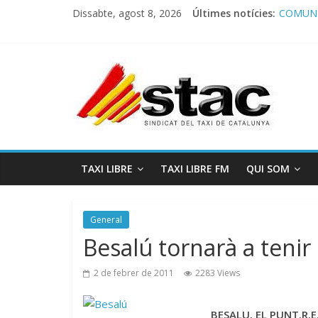
Dissabte, agost 8, 2026
Últimes notícies:
COMUNI
Comunic
Program
STAC/A
Program
TAXI LIBRE
TAXI LIBRE FM
QUI SOM
General
Besalú tornarà a tenir 
2 de febrer de 2011
2283 Views
BESALU. EL PUNT.R.E