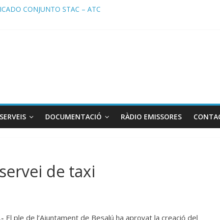
CADO CONJUNTO STAC – ATC
ado STAC/ ATC de la reunión con los Mossos d ‘Esquadra del aeropu
a de Radio TAXI LIBRE 29.07.2026 en COOLTURA FM. Edición 386
TC SOLICITAN TAULA TÈCNICA PARA MEJORAR LA OPERATIVA DE 
a de Radio TAXI LIBRE 22.07.2026 en COOLTURA FM. Edición 385
SERVEIS
DOCUMENTACIÓ
RÀDIO EMISSORES
CONTA
servei de taxi
.-
El ple de l’Ajuntament de Besalú ha aprovat la creació del