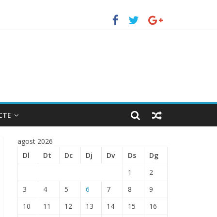
erto de Barcelona.
ENTRADA EN EL PUERTO DE BARCELONA.
CTE
agost 2026
Dl
Dt
Dc
Dj
Dv
Ds
Dg
1
2
3
4
5
6
7
8
9
10
11
12
13
14
15
16