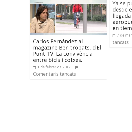
Ya se p
desde e
llegada 
aeropue
en tiem
7 de mar
Carlos Fernández al
tancats
magazine Ben trobats, d’El
Punt TV: La convivència
entre bicis i cotxes.
1 de febrer de 2017
Comentaris tancats