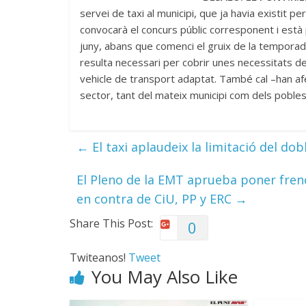
servei de taxi al municipi, que ja havia existit 
convocarà el concurs públic corresponent i està p
juny, abans que comenci el gruix de la temporada 
resulta necessari per cobrir unes necessitats de 
vehicle de transport adaptat. També cal –han afe
sector, tant del mateix municipi com dels pobles 
←
El taxi aplaudeix la limitació del dob
El Pleno de la EMT aprueba poner freno
en contra de CiU, PP y ERC
→
Share This Post:
0
Twiteanos!
Tweet
You May Also Like