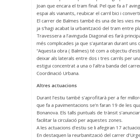
Joan que encara el tram final. Pel que fa a l’ av
espai als vianants, reubicar el carril bici i conver
El carrer de Balmes també és una de les vies mé
ja s’hagi acabat la urbanització del tram entre p
Travessera a l’avinguda Diagonal es farà princip
més complicades ja que s’ajuntaran durant uns d
“Aquesta obra ( Balmes) té com a objectiu d’estiu
deixar als laterals entre dos i tres carrils per un
estigui concentrat a una o l’altra banda del carr
Coordinació Urbana.
Altres actuacions
Durant l’estiu també s’aprofitarà per a fer millor
que fa a pavimentacions se’n faran 19 de les qua
Bonanova. Els talls puntuals de trànsit s’anunci
facilitar la circulació per aquestes zones.
A les actuacions d’estiu se li afegiran 17 actuaci
En destaquen la reurbanització del carrer d’Urge