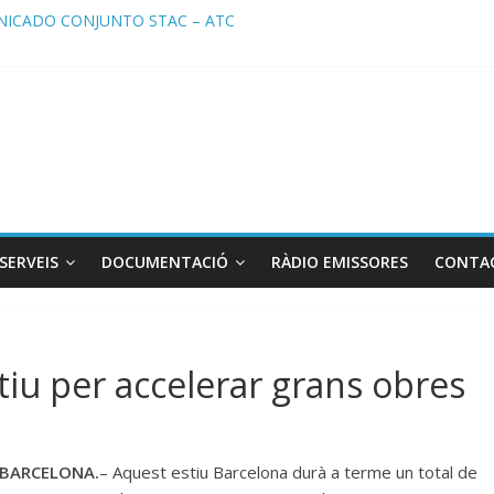
ICADO CONJUNTO STAC – ATC
cado STAC/ ATC de la reunión con los Mossos d ‘Esquadra del aerop
ma de Radio TAXI LIBRE 29.07.2026 en COOLTURA FM. Edición 386
ATC SOLICITAN TAULA TÈCNICA PARA MEJORAR LA OPERATIVA DE
ma de Radio TAXI LIBRE 22.07.2026 en COOLTURA FM. Edición 385
SERVEIS
DOCUMENTACIÓ
RÀDIO EMISSORES
CONTA
stiu per accelerar grans obres
BARCELONA.
– Aquest estiu Barcelona durà a terme un total de