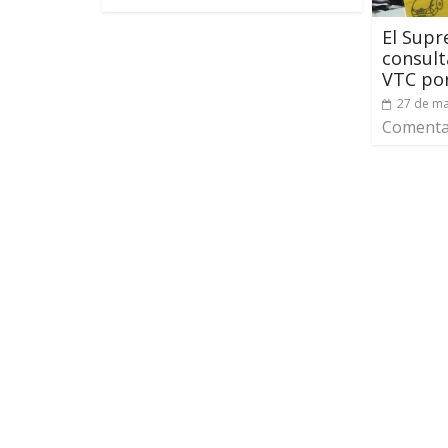
El Supr
consult
VTC por
27 de ma
Comentar