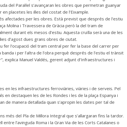
inguda del Paral·lel s’avançaran les obres que permetran guanyar
tir en placetes les illes del costat de l’Eixample.
s afectades per les obres. Està previst que després de l’estiu
laça Molina i Travessera de Gràcia però la del tram de
alment durant els mesos d’estiu. Aquesta cruïlla serà una de les
ies d’agost dues grans obres de ciutat.
 fer l’ocupació del tram central per fer la base del carrer per
a banda i per l’altra de l’obra perquè després de l’estiu el trànsit
er”, explica Manuel Valdés, gerent adjunt d’Infraestructures i
es en les infraestructures ferroviàries, viàries i de serveis. Pel
ls en destaquen les de les Rondes i les de la plaça Espanya i
aran de manera detallada quan s’apropin les dates per tal de
ons més del Pla de Millora Integral que s’allargaran fins la tardor.
ll entre l’avinguda Roma i la Gran Via de les Corts Catalanes o