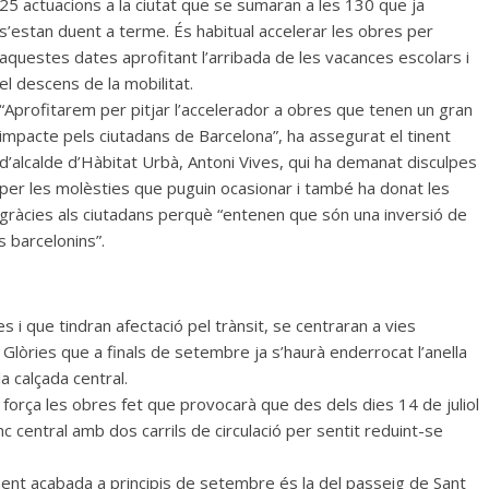
25 actuacions a la ciutat que se sumaran a les 130 que ja
s’estan duent a terme. És habitual accelerar les obres per
aquestes dates aprofitant l’arribada de les vacances escolars i
el descens de la mobilitat.
“Aprofitarem per pitjar l’accelerador a obres que tenen un gran
impacte pels ciutadans de Barcelona”, ha assegurat el tinent
d’alcalde d’Hàbitat Urbà, Antoni Vives, qui ha demanat disculpes
per les molèsties que puguin ocasionar i també ha donat les
gràcies als ciutadans perquè “entenen que són una inversió de
s barcelonins”.
s i que tindran afectació pel trànsit, se centraran a vies
s Glòries que a finals de setembre ja s’haurà enderrocat l’anella
la calçada central.
orça les obres fet que provocarà que des dels dies 14 de juliol
nc central amb dos carrils de circulació per sentit reduint-se
ent acabada a principis de setembre és la del passeig de Sant