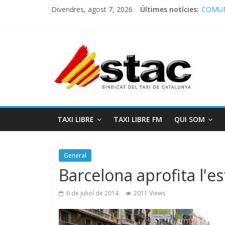
Divendres, agost 7, 2026
Últimes notícies:
COMUN
Comuni
Progra
STAC/
Progra
TAXI LIBRE
TAXI LIBRE FM
QUI SOM
General
Barcelona aprofita l'e
6 de juliol de 2014
2011 Views