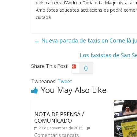
dels carrers d’Andrea Dòria o La Maquinista, a l
Amb totes aquestes actuacions es podrà comen
ciutadà.
←
Nueva parada de taxis en Cornellà j
Los taxistas de San S
Share This Post:
0
Twiteanos!
Tweet
You May Also Like
NOTA DE PRENSA /
COMUNICADO
23 de novembre de 2015
Comentaris tancats