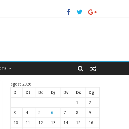
uerto de Barcelona.
 ENTRADA EN EL PUERTO DE BARCELONA.
CTE
agost 2026
Dl
Dt
Dc
Dj
Dv
Ds
Dg
1
2
3
4
5
6
7
8
9
10
11
12
13
14
15
16