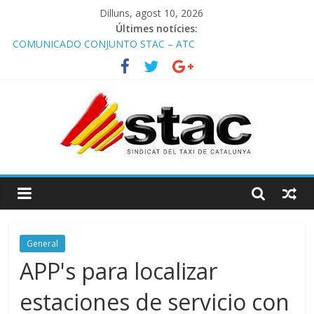
Dilluns, agost 10, 2026
Últimes notícies:
COMUNICADO CONJUNTO STAC – ATC
Comunicado STAC/ ATC de la reunión con los Mossos d
‘Esquadra del aeropuerto de Barcelona.
Programa de Radio TAXI LIBRE 29.07.2026 en COOLTURA FM.
Edición 386
STAC/ATC SOLICITAN TAULA TÈCNICA PARA MEJORAR LA
OPERATIVA DE ENTRADA EN EL PUERTO DE BARCELONA.
Programa de Radio TAXI LIBRE 22.07.2026 en COOLTURA FM.
Edición 385
General
APP's para localizar
estaciones de servicio con