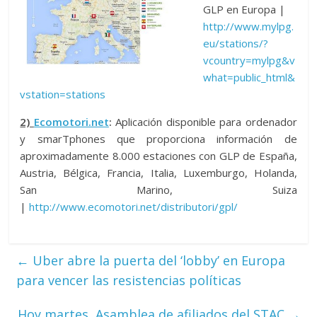
GLP en Europa |
http://www.mylpg.
eu/stations/?
vcountry=mylpg&v
what=public_html&
vstation=stations
2)
Ecomotori.net
:
Aplicación disponible para ordenador
y smarTphones que proporciona información de
aproximadamente 8.000 estaciones con GLP de España,
Austria, Bélgica, Francia, Italia, Luxemburgo, Holanda,
San Marino, Suiza
|
http://www.ecomotori.net/distributori/gpl/
←
Uber abre la puerta del ‘lobby’ en Europa
para vencer las resistencias políticas
Hoy martes, Asamblea de afiliados del STAC
→