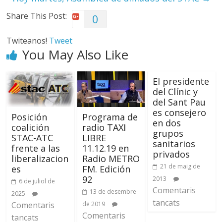
Share This Post:
0
Twiteanos!
Tweet
You May Also Like
El presidente
del Clínic y
del Sant Pau
es consejero
Posición
Programa de
en dos
coalición
radio TAXI
grupos
STAC-ATC
LIBRE
sanitarios
frente a las
11.12.19 en
privados
liberalizacion
Radio METRO
21 de maig de
es
FM. Edición
92
2013
6 de juliol de
Comentaris
13 de desembre
2025
tancats
Comentaris
de 2019
Comentaris
tancats