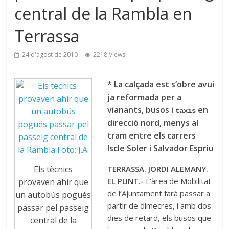
central de la Rambla en
Terrassa
24 d'agost de 2010
2218 Views
* La calçada est s’obre avui
ja reformada per a
vianants, busos i
en
taxis
direcció nord, menys al
tram entre els carrers
Iscle Soler i Salvador Espriu
Els tècnics
TERRASSA. JORDI ALEMANY.
EL PUNT.-
L’àrea de Mobilitat
provaven ahir que
de l’Ajuntament farà passar a
un autobús pogués
partir de dimecres, i amb dos
passar pel passeig
dies de retard, els busos que
central de la