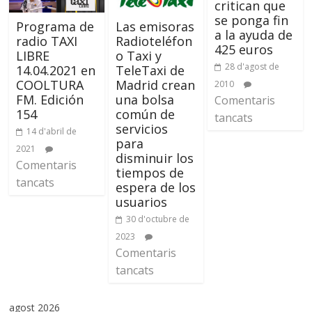
critican que
se ponga fin
Programa de
Las emisoras
a la ayuda de
radio TAXI
Radioteléfon
425 euros
LIBRE
o Taxi y
28 d'agost de
14.04.2021 en
TeleTaxi de
COOLTURA
Madrid crean
2010
FM. Edición
una bolsa
Comentaris
154
común de
tancats
servicios
14 d'abril de
para
2021
disminuir los
Comentaris
tiempos de
tancats
espera de los
usuarios
30 d'octubre de
2023
Comentaris
tancats
agost 2026