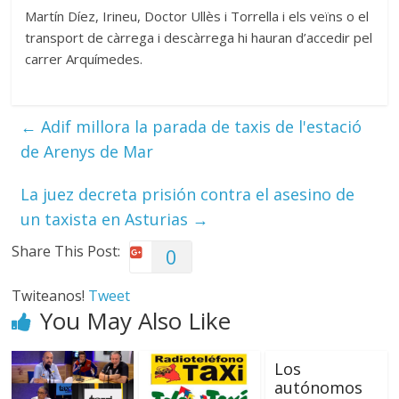
Martín Díez, Irineu, Doctor Ullès i Torrella i els veïns o el
transport de càrrega i descàrrega hi hauran d’accedir pel
carrer Arquímedes.
←
Adif millora la parada de taxis de l'estació
de Arenys de Mar
La juez decreta prisión contra el asesino de
un taxista en Asturias
→
Share This Post:
0
Twiteanos!
Tweet
You May Also Like
Los
autónomos