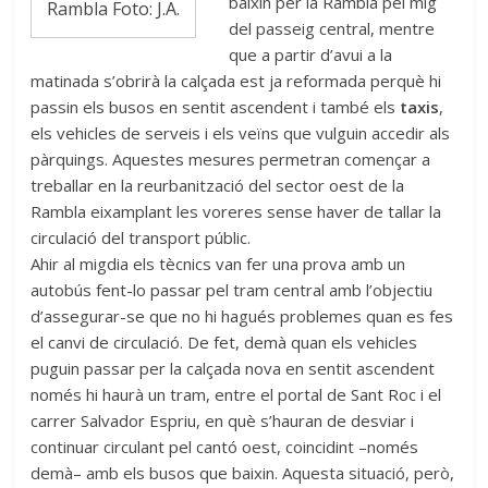
baixin per la Rambla pel mig
Rambla Foto: J.A.
del passeig central, mentre
que a partir d’avui a la
matinada s’obrirà la calçada est ja reformada perquè hi
passin els busos en sentit ascendent i també els
taxis
,
els vehicles de serveis i els veïns que vulguin accedir als
pàrquings. Aquestes mesures permetran començar a
treballar en la reurbanització del sector oest de la
Rambla eixamplant les voreres sense haver de tallar la
circulació del transport públic.
Ahir al migdia els tècnics van fer una prova amb un
autobús fent-lo passar pel tram central amb l’objectiu
d’assegurar-se que no hi hagués problemes quan es fes
el canvi de circulació. De fet, demà quan els vehicles
puguin passar per la calçada nova en sentit ascendent
només hi haurà un tram, entre el portal de Sant Roc i el
carrer Salvador Espriu, en què s’hauran de desviar i
continuar circulant pel cantó oest, coincidint –només
demà– amb els busos que baixin. Aquesta situació, però,