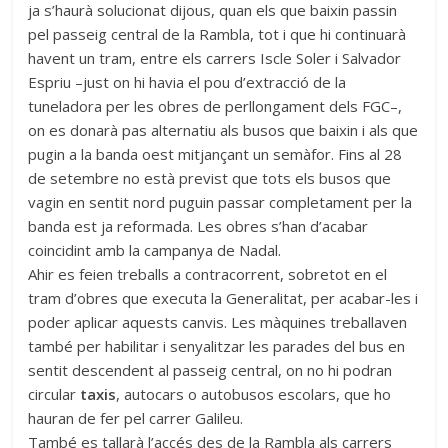
ja s’haurà solucionat dijous, quan els que baixin passin
pel passeig central de la Rambla, tot i que hi continuarà
havent un tram, entre els carrers Iscle Soler i Salvador
Espriu –just on hi havia el pou d’extracció de la
tuneladora per les obres de perllongament dels FGC–,
on es donarà pas alternatiu als busos que baixin i als que
pugin a la banda oest mitjançant un semàfor. Fins al 28
de setembre no està previst que tots els busos que
vagin en sentit nord puguin passar completament per la
banda est ja reformada. Les obres s’han d’acabar
coincidint amb la campanya de Nadal.
Ahir es feien treballs a contracorrent, sobretot en el
tram d’obres que executa la Generalitat, per acabar-les i
poder aplicar aquests canvis. Les màquines treballaven
també per habilitar i senyalitzar les parades del bus en
sentit descendent al passeig central, on no hi podran
circular
taxis
, autocars o autobusos escolars, que ho
hauran de fer pel carrer Galileu.
També es tallarà l’accés des de la Rambla als carrers