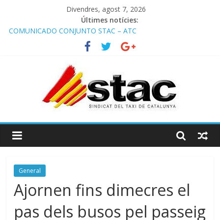
Divendres, agost 7, 2026
Últimes notícies:
COMUNICADO CONJUNTO STAC – ATC
Comunicado STAC/ ATC de la reunión con los Mossos d
‘Esquadra del aeropuerto de Barcelona.
Programa de Radio TAXI LIBRE 29.07.2026 en COOLTURA FM.
Edición 386
STAC/ATC SOLICITAN TAULA TÈCNICA PARA MEJORAR LA
OPERATIVA DE ENTRADA EN EL PUERTO DE BARCELONA.
Programa de Radio TAXI LIBRE 22.07.2026 en COOLTURA FM.
Edición 385
General
Ajornen fins dimecres el
pas dels busos pel passeig