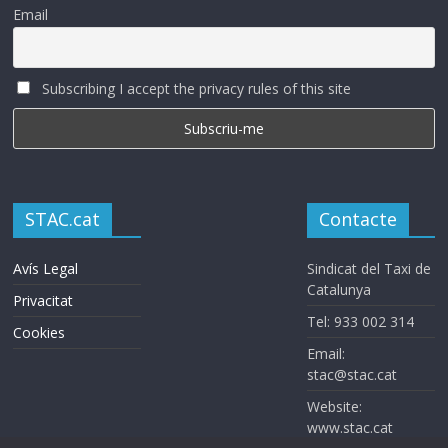
Email
Subscribing I accept the privacy rules of this site
STAC.cat
Contacte
Avís Legal
Sindicat del Taxi de
Catalunya
Privacitat
Tel: 933 002 314
Cookies
Email:
stac@stac.cat
Website:
www.stac.cat