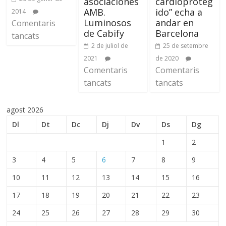
asociaciones
cardioproteg
AMB.
ido” echa a
2014
Luminosos
andar en
Comentaris
de Cabify
Barcelona
tancats
2 de juliol de
25 de setembre
2021
de 2020
Comentaris
Comentaris
tancats
tancats
agost 2026
Dl
Dt
Dc
Dj
Dv
Ds
Dg
1
2
3
4
5
6
7
8
9
10
11
12
13
14
15
16
17
18
19
20
21
22
23
24
25
26
27
28
29
30