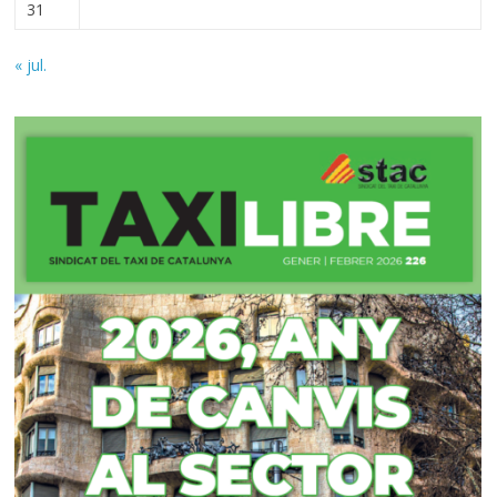
31
« jul.