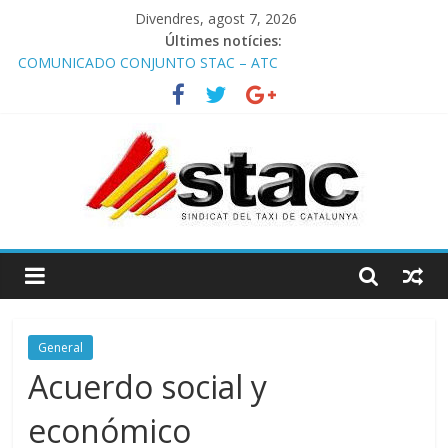
Divendres, agost 7, 2026
Últimes notícies:
COMUNICADO CONJUNTO STAC – ATC
Comunicado STAC/ ATC de la reunión con los Mossos d
‘Esquadra del aeropuerto de Barcelona.
Programa de Radio TAXI LIBRE 29.07.2026 en COOLTURA FM.
Edición 386
STAC/ATC SOLICITAN TAULA TÈCNICA PARA MEJORAR LA
OPERATIVA DE ENTRADA EN EL PUERTO DE BARCELONA.
Programa de Radio TAXI LIBRE 22.07.2026 en COOLTURA FM.
Edición 385
General
Acuerdo social y
económico