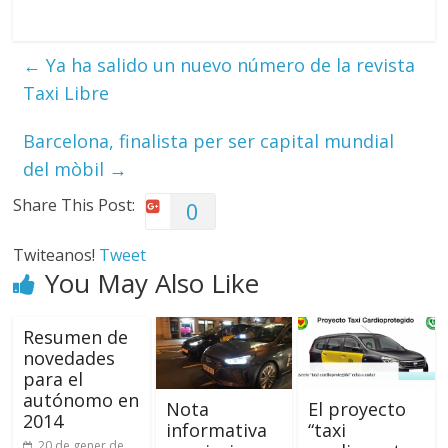
←
Ya ha salido un nuevo número de la revista
Taxi Libre
Barcelona, finalista per ser capital mundial
del mòbil
→
Share This Post:
0
Twiteanos!
Tweet
You May Also Like
Resumen de
novedades
para el
autónomo en
Nota
El proyecto
2014
informativa
“taxi
20 de gener de