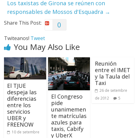
Los taxistas de Girona se reúnen con
responsables de Mossos d'Esquadra
→
Share This Post:
0
Twiteanos!
Tweet
You May Also Like
Reunión
entre el IMET
y la Taula del
Taxi
El TJUE
26 de setembre
despeja las
El Congreso
diferencias
de 2012
5
pide
entre los
unanimemen
servicios
te matrículas
UBER y
azules para
FREENOW
taxis, Cabify
10 de setembre
y UberX