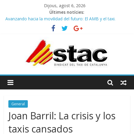
Dijous, agost 6, 2026
Últimes notícies:
Avanzando hacia la movilidad del futuro: El AMB y el taxi.
Programa de Radio TAXI LIBRE 29.07.2026 en COOLTURA FM.
Edición 386
STAC/ATC SOLICITAN TAULA TÈCNICA PARA MEJORAR LA
OPERATIVA DE ENTRADA EN EL PUERTO DE BARCELONA.
Programa de Radio TAXI LIBRE 22.07.2026 en COOLTURA FM.
Edición 385
COMUNICADO CONJUNTO STAC – ATC
General
Joan Barril: La crisis y los
taxis cansados