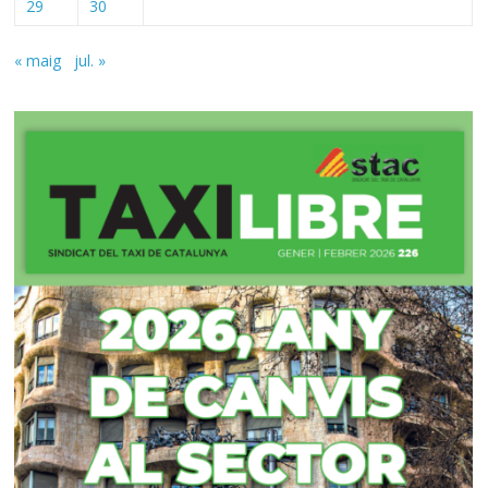
29
30
« maig
jul. »