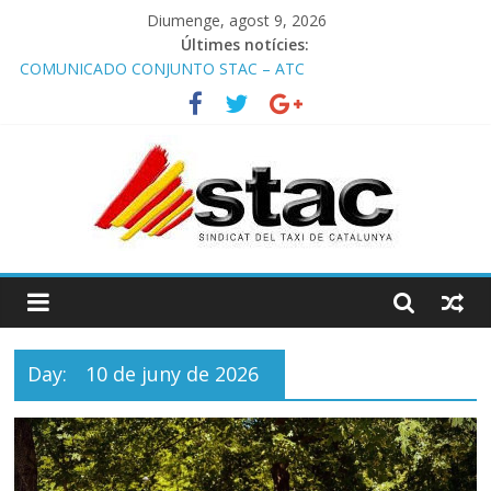
Diumenge, agost 9, 2026
Últimes notícies:
COMUNICADO CONJUNTO STAC – ATC
Comunicado STAC/ ATC de la reunión con los Mossos d
‘Esquadra del aeropuerto de Barcelona.
Programa de Radio TAXI LIBRE 29.07.2026 en COOLTURA FM.
Edición 386
STAC/ATC SOLICITAN TAULA TÈCNICA PARA MEJORAR LA
OPERATIVA DE ENTRADA EN EL PUERTO DE BARCELONA.
Programa de Radio TAXI LIBRE 22.07.2026 en COOLTURA FM.
Edición 385
Day:
10 de juny de 2026