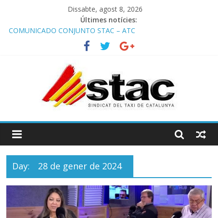
Dissabte, agost 8, 2026
Últimes notícies:
COMUNICADO CONJUNTO STAC – ATC
Comunicado STAC/ ATC de la reunión con los Mossos d
‘Esquadra del aeropuerto de Barcelona.
Programa de Radio TAXI LIBRE 29.07.2026 en COOLTURA FM.
Edición 386
STAC/ATC SOLICITAN TAULA TÈCNICA PARA MEJORAR LA
OPERATIVA DE ENTRADA EN EL PUERTO DE BARCELONA.
Programa de Radio TAXI LIBRE 22.07.2026 en COOLTURA FM.
Edición 385
Day:
28 de gener de 2024