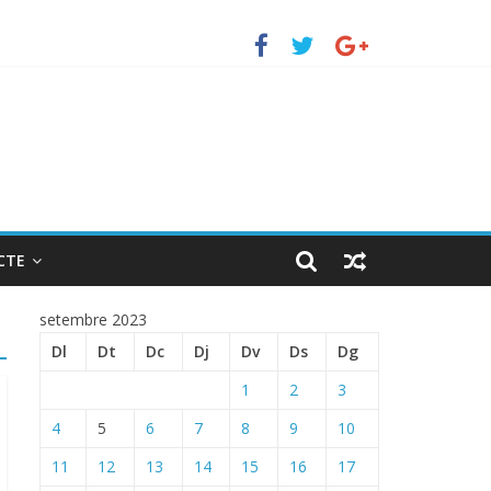
uerto de Barcelona.
 ENTRADA EN EL PUERTO DE BARCELONA.
CTE
setembre 2023
Dl
Dt
Dc
Dj
Dv
Ds
Dg
1
2
3
4
5
6
7
8
9
10
11
12
13
14
15
16
17