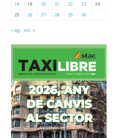
18
19
20
21
22
23
24
25
26
27
28
29
30
« ag.
oct. »