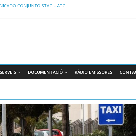
ma de Radio TAXI LIBRE 22.07.2026 en COOLTURA FM. Edición 385
ICADO CONJUNTO STAC – ATC
cado STAC/ ATC de la reunión con los Mossos d ‘Esquadra del aerop
ma de Radio TAXI LIBRE 29.07.2026 en COOLTURA FM. Edición 386
ATC SOLICITAN TAULA TÈCNICA PARA MEJORAR LA OPERATIVA DE
SERVEIS
DOCUMENTACIÓ
RÀDIO EMISSORES
CONTA