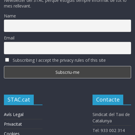
Newsletter del STAC perque estiguis sempre informat de tot lo
mes rellevant.
Name
Email
Subscribing I accept the privacy rules of this site
STAC.cat
Contacte
Avís Legal
Sindicat del Taxi de
Catalunya
Privacitat
Tel: 933 002 314
Cookies