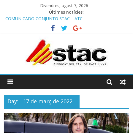
Divendres, agost 7, 2026
Últimes notícies:
COMUNICADO CONJUNTO STAC – ATC
Comunicado STAC/ ATC de la reunión con los Mossos d
‘Esquadra del aeropuerto de Barcelona.
Programa de Radio TAXI LIBRE 29.07.2026 en COOLTURA FM.
Edición 386
STAC/ATC SOLICITAN TAULA TÈCNICA PARA MEJORAR LA
OPERATIVA DE ENTRADA EN EL PUERTO DE BARCELONA.
Programa de Radio TAXI LIBRE 22.07.2026 en COOLTURA FM.
Edición 385
Day:
17 de març de 2022