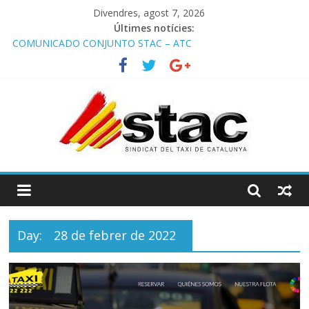
Divendres, agost 7, 2026
Últimes notícies:
COMUNICADO CONJUNTO STAC – ATC
Comunicado STAC/ ATC de la reunión con los Mossos d
‘Esquadra del aeropuerto de Barcelona.
Programa de Radio TAXI LIBRE 29.07.2026 en COOLTURA FM.
Edición 386
STAC/ATC SOLICITAN TAULA TÈCNICA PARA MEJORAR LA
OPERATIVA DE ENTRADA EN EL PUERTO DE BARCELONA.
Programa de Radio TAXI LIBRE 22.07.2026 en COOLTURA FM.
Edición 385
Day:
28 de febrer de 2022