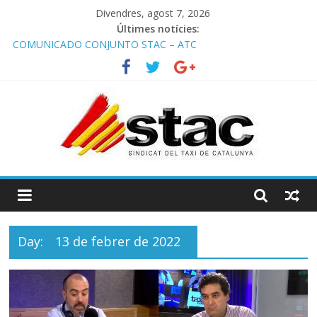
Divendres, agost 7, 2026
Últimes notícies:
COMUNICADO CONJUNTO STAC – ATC
Comunicado STAC/ ATC de la reunión con los Mossos d
‘Esquadra del aeropuerto de Barcelona.
Programa de Radio TAXI LIBRE 29.07.2026 en COOLTURA FM.
Edición 386
STAC/ATC SOLICITAN TAULA TÈCNICA PARA MEJORAR LA
OPERATIVA DE ENTRADA EN EL PUERTO DE BARCELONA.
Programa de Radio TAXI LIBRE 22.07.2026 en COOLTURA FM.
Edición 385
Day:
13 de febrer de 2022