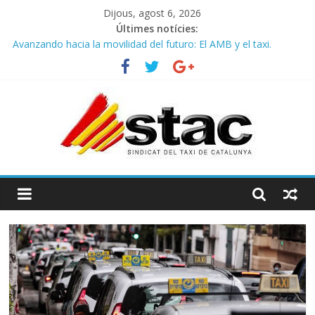
Dijous, agost 6, 2026
Últimes notícies:
Avanzando hacia la movilidad del futuro: El AMB y el taxi.
Programa de Radio TAXI LIBRE 29.07.2026 en COOLTURA FM.
Edición 386
STAC/ATC SOLICITAN TAULA TÈCNICA PARA MEJORAR LA
OPERATIVA DE ENTRADA EN EL PUERTO DE BARCELONA.
Programa de Radio TAXI LIBRE 22.07.2026 en COOLTURA FM.
Edición 385
COMUNICADO CONJUNTO STAC – ATC