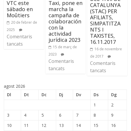
VTC este
Taxi, pone en
CATALUNYA
sábado en
marcha la
(STAC) PER
Moûtiers
campaña de
AFILIATS,
colaboración
20 de febrer de
SIMPATITZA
con la
NTS I
2025
actividad
TAXISTES,
Comentaris
jurídica 2023
16.11.2017
tancats
15 de març de
16 de novembre
2023
de 2017
Comentaris
Comentaris
tancats
tancats
agost 2026
Dl
Dt
Dc
Dj
Dv
Ds
Dg
1
2
3
4
5
6
7
8
9
10
11
12
13
14
15
16