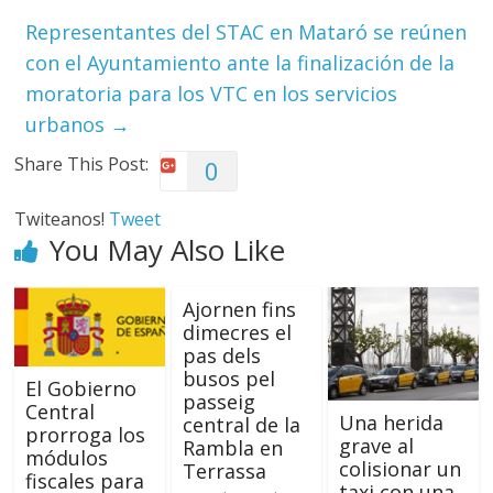
Representantes del STAC en Mataró se reúnen
con el Ayuntamiento ante la finalización de la
moratoria para los VTC en los servicios
urbanos
→
Share This Post:
0
Twiteanos!
Tweet
You May Also Like
Ajornen fins
dimecres el
pas dels
busos pel
El Gobierno
passeig
Central
Una herida
central de la
prorroga los
grave al
Rambla en
módulos
colisionar un
Terrassa
fiscales para
taxi con una