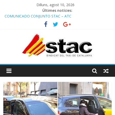
Dilluns, agost 10, 2026
Últimes notícies:
COMUNICADO CONJUNTO STAC – ATC
Comunicado STAC/ ATC de la reunión con los Mossos d
‘Esquadra del aeropuerto de Barcelona.
Programa de Radio TAXI LIBRE 29.07.2026 en COOLTURA FM.
Edición 386
STAC/ATC SOLICITAN TAULA TÈCNICA PARA MEJORAR LA
OPERATIVA DE ENTRADA EN EL PUERTO DE BARCELONA.
Programa de Radio TAXI LIBRE 22.07.2026 en COOLTURA FM.
Edición 385