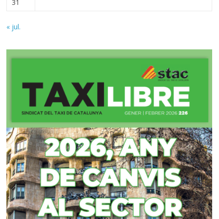
31
« jul.