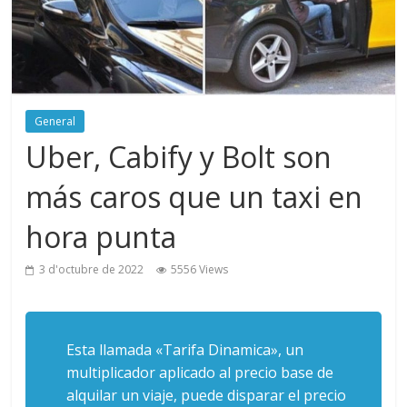
General
Uber, Cabify y Bolt son
más caros que un taxi en
hora punta
3 d'octubre de 2022
5556 Views
Esta llamada «Tarifa Dinamica», un
multiplicador aplicado al precio base de
alquilar un viaje, puede disparar el precio