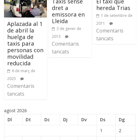
Taxis sense
El taxi que
dret a
hereda Trias
emissora en
1 de setembre de
Lleida
Aplazada al 1
2011
3 de gener de
de abril la
Comentaris
huelga de
2013
tancats
taxis para
Comentaris
personas con
tancats
movilidad
reducida
6 de març de
2025
Comentaris
tancats
agost 2026
Dl
Dt
Dc
Dj
Dv
Ds
Dg
1
2