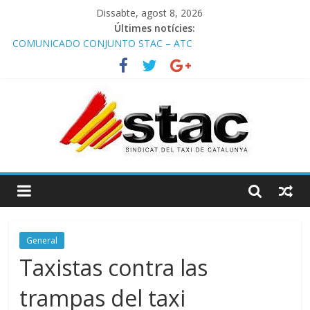
Dissabte, agost 8, 2026
Últimes notícies:
COMUNICADO CONJUNTO STAC – ATC
Comunicado STAC/ ATC de la reunión con los Mossos d
‘Esquadra del aeropuerto de Barcelona.
Programa de Radio TAXI LIBRE 29.07.2026 en COOLTURA FM.
Edición 386
STAC/ATC SOLICITAN TAULA TÈCNICA PARA MEJORAR LA
OPERATIVA DE ENTRADA EN EL PUERTO DE BARCELONA.
Programa de Radio TAXI LIBRE 22.07.2026 en COOLTURA FM.
Edición 385
General
Taxistas contra las
trampas del taxi