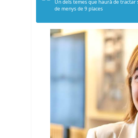
Un dels temes que haurà de tractar s
de menys de 9 places