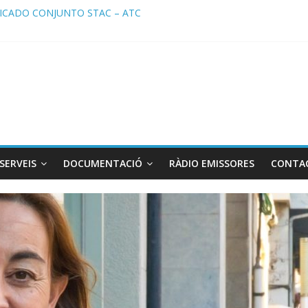
CADO CONJUNTO STAC – ATC
ado STAC/ ATC de la reunión con los Mossos d ‘Esquadra del aeropu
a de Radio TAXI LIBRE 29.07.2026 en COOLTURA FM. Edición 386
TC SOLICITAN TAULA TÈCNICA PARA MEJORAR LA OPERATIVA DE 
a de Radio TAXI LIBRE 22.07.2026 en COOLTURA FM. Edición 385
SERVEIS
DOCUMENTACIÓ
RÀDIO EMISSORES
CONTA