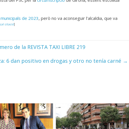
lista del PSC per la
circumscripció
de Girona, essent escollida
 municipals de 2023
, però no va aconseguir l’alcaldia, que va
cal citació
]
mero de la REVISTA TAXI LIBRE 219
iza: 6 dan positivo en drogas y otro no tenía carné
→