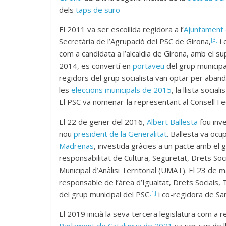
dels
taps de suro
El 2011 va ser escollida regidora a l’
Ajuntament 
[3]
Secretària de l’Agrupació del PSC de Girona,
i 
com a candidata a l’alcaldia de Girona, amb el 
2014, es convertí en
portaveu
del grup municipa
regidors del grup socialista van optar per aband
les
eleccions municipals de 2015
, la llista socia
El PSC va nomenar-la representant al Consell Fe
El 22 de gener del 2016,
Albert Ballesta
fou inve
nou
president de la Generalitat
. Ballesta va ocu
Madrenas
, investida gràcies a un pacte amb el g
responsabilitat de Cultura, Seguretat, Drets Socia
Municipal d’Anàlisi Territorial (UMAT). El 23 d
responsable de l’àrea d’Igualtat, Drets Socials, 
[1]
del grup municipal del PSC
i co-regidora de Sa
El 2019 inicià la seva tercera legislatura com a 