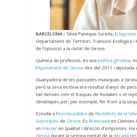
BARCELONA.-
Silvia Paneque Sureda, (
Llagoster
Departament de Territori, Transició Ecològica i 
de l’oposició a la ciutat de Girona
Química de professió, és una
política
gironina
, m
l’
Ajuntament de Girona
des del 2011 i diputada 
Guanyadora de les passades municipals a Girona
però la seva victòria era resultat d’anys de per
tan denses com el traspàs de Rodalies o el repte
climàtiques per, per exemple, fer front a la sequ
Estudià a l’
escola pública
de
Riudellots de la Sel
Sobrequés
de
Girona
. És
llicenciada
en Ciències 
un
màster
en qualitat i direcció d’empreses. Ha
Girona
durant la segona meitat de la
dècada del