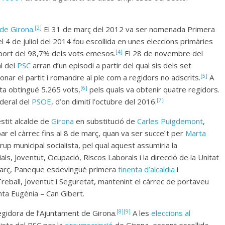
[2]
de Girona
.
El 31 de març del 2012 va ser nomenada Primera
el 4 de juliol del 2014 fou escollida en unes eleccions primàries
[4]
suport del 98,7% dels vots emesos.
El 28 de novembre del
l del
PSC
arran d’un episodi a partir del qual sis dels set
[5]
onar el partit i romandre al ple com a regidors no adscrits.
A
[6]
lista obtingué 5.265 vots,
pels quals va obtenir quatre regidors.
[7]
deral del
PSOE
, d’on dimití l’octubre del 2016.
stit alcalde de
Girona
en substitució de
Carles Puigdemont
,
par el càrrec fins al 8 de març, quan va ser succeït per
Marta
rup municipal socialista, pel qual aquest assumiria la
ls, Joventut, Ocupació, Riscos Laborals i la direcció de la Unitat
e març, Paneque esdevingué primera
tinenta d’alcaldia
i
Treball, Joventut i Seguretat, mantenint el càrrec de portaveu
nta Eugènia – Can Gibert.
[8]
[9]
regidora de l’Ajuntament de Girona.
A les
eleccions al