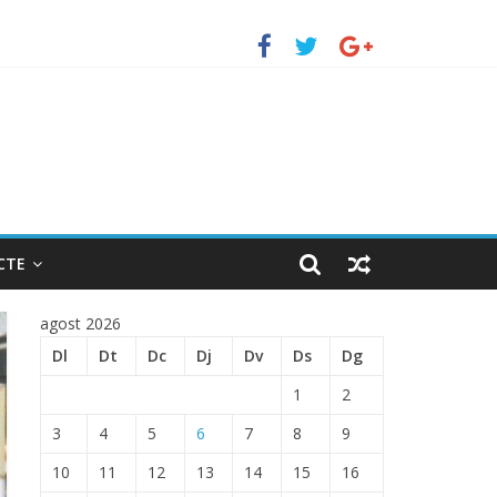
erto de Barcelona.
ENTRADA EN EL PUERTO DE BARCELONA.
CTE
agost 2026
Dl
Dt
Dc
Dj
Dv
Ds
Dg
1
2
3
4
5
6
7
8
9
10
11
12
13
14
15
16