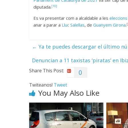
Parlament de Catalunya de 2021
va ser cap de l
[10]
diputada.
Es va presentar com a alcaldable a les
eleccions
[
anar a parar a
Lluc Salellas
, de
Guanyem Girona
.
←
Ya te puedes descargar el último nú
Denuncian a 11 taxistas ‘piratas’ en Ib
Share This Post:
0
Twiteanos!
Tweet
You May Also Like