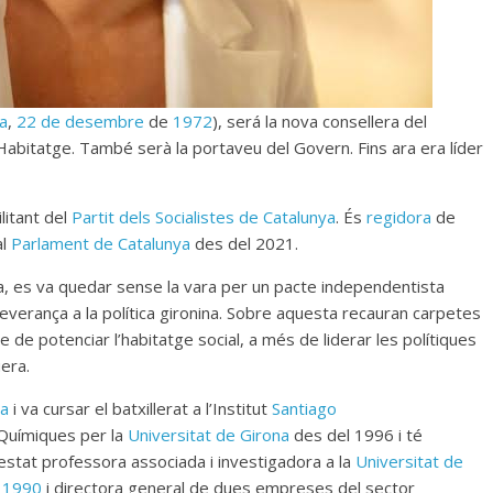
a
,
22 de desembre
de
1972
), será la nova consellera del
Habitatge. També serà la portaveu del Govern. Fins ara era líder
ilitant del
Partit dels Socialistes de Catalunya
. És
regidora
de
al
Parlament de Catalunya
des del 2021.
, es va quedar sense la vara per un pacte independentista
severança a la política gironina. Sobre aquesta recauran carpetes
 de potenciar l’habitatge social, a més de liderar les polítiques
era.
va
i va cursar el batxillerat a l’Institut
Santiago
Químiques per la
Universitat de Girona
des del 1996 i té
 estat professora associada i investigadora a la
Universitat de
 1990
i directora general de dues empreses del sector