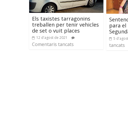
Els taxistes tarragonins
Sentenc
treballen per tenir vehicles
para el 
de set o vuit places
Segund
12 d'agost de 2021
5 d'agos
Comentaris tancats
tancats