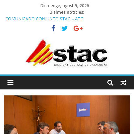
Diumenge, agost 9, 2026
Últimes notícies:
COMUNICADO CONJUNTO STAC – ATC
Comunicado STAC/ ATC de la reunión con los Mossos d
‘Esquadra del aeropuerto de Barcelona.
Programa de Radio TAXI LIBRE 29.07.2026 en COOLTURA FM.
Edición 386
STAC/ATC SOLICITAN TAULA TÈCNICA PARA MEJORAR LA
OPERATIVA DE ENTRADA EN EL PUERTO DE BARCELONA.
Programa de Radio TAXI LIBRE 22.07.2026 en COOLTURA FM.
Edición 385