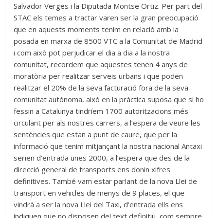
Salvador Verges i la Diputada Montse Ortiz. Per part del
STAC els temes a tractar varen ser la gran preocupació
que en aquests moments tenim en relació amb la
posada en marxa de 8500 VTC a la Comunitat de Madrid
i com això pot perjudicar el dia a dia a la nostra
comunitat, recordem que aquestes tenen 4 anys de
moratòria per realitzar serveis urbans i que poden
realitzar el 20% de la seva facturació fora de la seva
comunitat autònoma, això en la pràctica suposa que si ho
fessin a Catalunya tindríem 1700 autoritzacions més
circulant per als nostres carrers, a l’espera de veure les
sentències que estan a punt de caure, que per la
informació que tenim mitjançant la nostra nacional Antaxi
serien d’entrada unes 2000, a l’espera que des de la
direcció general de transports ens donin xifres
definitives. També vam estar parlant de la nova Llei de
transport en vehicles de menys de 9 places, el que
vindrà a ser la nova Llei del Taxi, d’entrada ells ens
indiquen que no disposen del text definitiu, com sempre