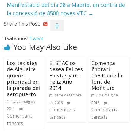
Manifestació del dia 28 a Madrid, en contra de
la concessió de 8500 noves VTC
→
Share This Post:
0
Twiteanos!
Tweet
You May Also Like
Los taxistas
El STAC os
Comença
de Alguaire
desea Felices
l'horari
quieren
Fiestas y un
d'estiu de la
prioridad en
Feliz Año
font de
la parada del
2014
Montjuïc
aeropuerto
24 de desembre
7 de maig de
12 de maig de
de 2013
2013
2011
Comentaris
Comentaris
Comentaris
tancats
tancats
tancats