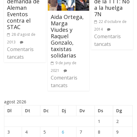
demanda de
de la TTT: No
Aleman
a la huelga
Eventos
7N
Aida Ortega,
contra el
22 d'octubre de
Marga
STAC
Viudes y
2014
28 d'agost de
Raquel
Comentaris
Gonzalo,
2013
tancats
taxistas
Comentaris
solidarias
tancats
9 de juny de
2021
Comentaris
tancats
agost 2026
Dl
Dt
Dc
Dj
Dv
Ds
Dg
1
2
3
4
5
6
7
8
9