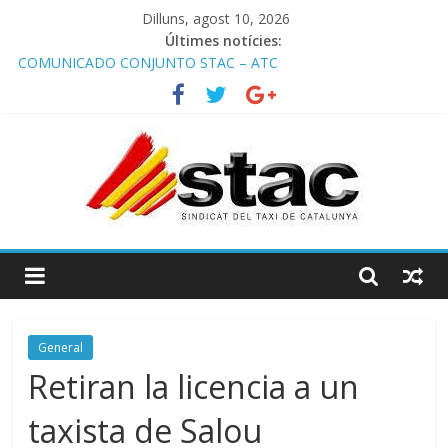
Dilluns, agost 10, 2026
Últimes notícies:
COMUNICADO CONJUNTO STAC – ATC
Comunicado STAC/ ATC de la reunión con los Mossos d
‘Esquadra del aeropuerto de Barcelona.
Programa de Radio TAXI LIBRE 29.07.2026 en COOLTURA FM.
Edición 386
STAC/ATC SOLICITAN TAULA TÈCNICA PARA MEJORAR LA
OPERATIVA DE ENTRADA EN EL PUERTO DE BARCELONA.
Programa de Radio TAXI LIBRE 22.07.2026 en COOLTURA FM.
Edición 385
General
Retiran la licencia a un
taxista de Salou