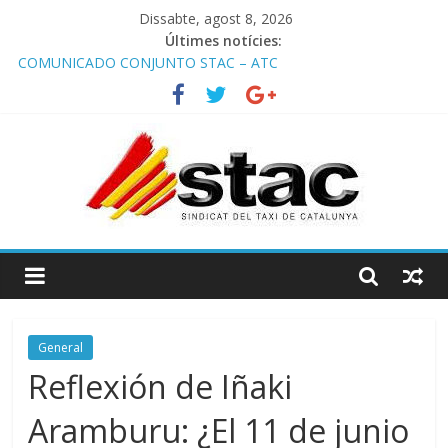
Dissabte, agost 8, 2026
Últimes notícies:
COMUNICADO CONJUNTO STAC – ATC
Comunicado STAC/ ATC de la reunión con los Mossos d
‘Esquadra del aeropuerto de Barcelona.
Programa de Radio TAXI LIBRE 29.07.2026 en COOLTURA FM.
Edición 386
STAC/ATC SOLICITAN TAULA TÈCNICA PARA MEJORAR LA
OPERATIVA DE ENTRADA EN EL PUERTO DE BARCELONA.
Programa de Radio TAXI LIBRE 22.07.2026 en COOLTURA FM.
Edición 385
General
Reflexión de Iñaki
Aramburu: ¿El 11 de junio