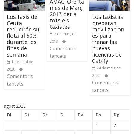
AMAC: Oferta
mes de Març
2013 per a
Los taxis de
Los taxistas
tots els
Ceuta
preparan
taxistes
reducirán su
movilizacion
7 de març de
flota al 50%
es para
durante los
frenar las
2013
fines de
nuevas
Comentaris
semana
licencias de
tancats
Cabify
1 de juliol de
24 de maig de
2020
Comentaris
2025
Comentaris
tancats
tancats
agost 2026
Dl
Dt
Dc
Dj
Dv
Ds
Dg
1
2