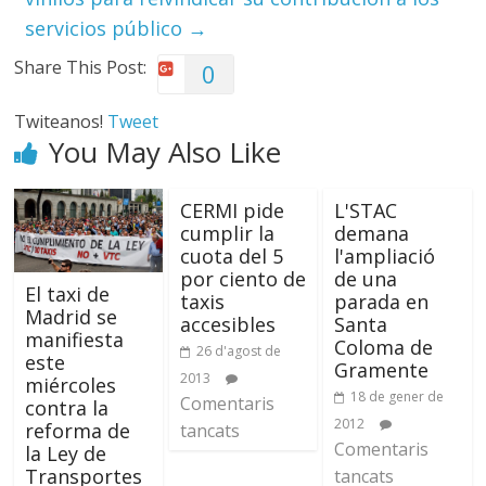
servicios público
→
Share This Post:
0
Twiteanos!
Tweet
You May Also Like
CERMI pide
L'STAC
cumplir la
demana
cuota del 5
l'ampliació
por ciento de
de una
El taxi de
taxis
parada en
Madrid se
accesibles
Santa
manifiesta
Coloma de
26 d'agost de
este
Gramente
2013
miércoles
18 de gener de
Comentaris
contra la
2012
reforma de
tancats
Comentaris
la Ley de
Transportes
tancats