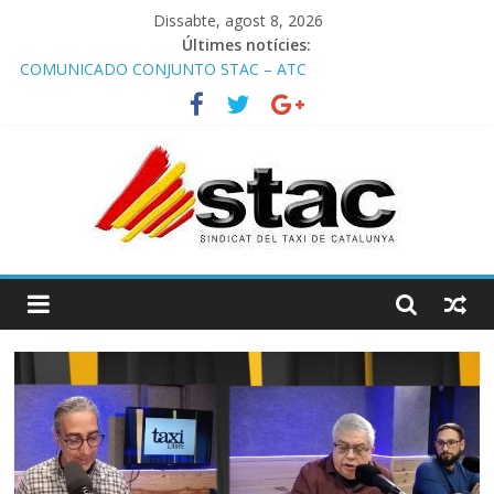
Dissabte, agost 8, 2026
Últimes notícies:
COMUNICADO CONJUNTO STAC – ATC
Comunicado STAC/ ATC de la reunión con los Mossos d
‘Esquadra del aeropuerto de Barcelona.
Programa de Radio TAXI LIBRE 29.07.2026 en COOLTURA FM.
Edición 386
STAC/ATC SOLICITAN TAULA TÈCNICA PARA MEJORAR LA
OPERATIVA DE ENTRADA EN EL PUERTO DE BARCELONA.
Programa de Radio TAXI LIBRE 22.07.2026 en COOLTURA FM.
Edición 385