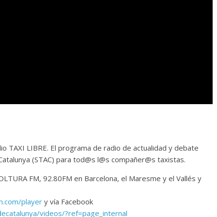
o TAXI LIBRE. El programa de radio de actualidad y debate
de Catalunya (STAC) para tod@s l@s compañer@s taxistas.
LTURA FM, 92.80FM en Barcelona, el Maresme y el Vallés y
m.com/player
y vía Facebook
decatalunya/videos/?ref=page_internal