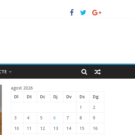
uerto de Barcelona.
 ENTRADA EN EL PUERTO DE BARCELONA.
CTE
agost 2026
Dl
Dt
Dc
Dj
Dv
Ds
Dg
1
2
3
4
5
6
7
8
9
10
11
12
13
14
15
16