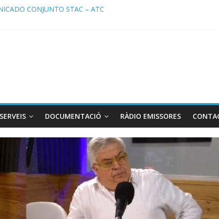
ICADO CONJUNTO STAC – ATC
cado STAC/ ATC de la reunión con los Mossos d ‘Esquadra del aerop
ma de Radio TAXI LIBRE 29.07.2026 en COOLTURA FM. Edición 386
ATC SOLICITAN TAULA TÈCNICA PARA MEJORAR LA OPERATIVA DE
ma de Radio TAXI LIBRE 22.07.2026 en COOLTURA FM. Edición 385
SERVEIS
DOCUMENTACIÓ
RÀDIO EMISSORES
CONTA