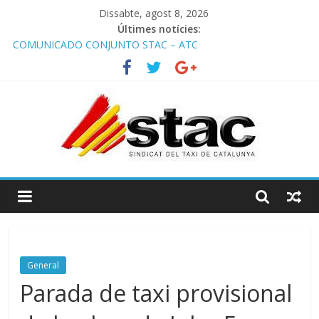
Dissabte, agost 8, 2026
Últimes notícies:
COMUNICADO CONJUNTO STAC – ATC
Comunicado STAC/ ATC de la reunión con los Mossos d
‘Esquadra del aeropuerto de Barcelona.
Programa de Radio TAXI LIBRE 29.07.2026 en COOLTURA FM.
Edición 386
STAC/ATC SOLICITAN TAULA TÈCNICA PARA MEJORAR LA
OPERATIVA DE ENTRADA EN EL PUERTO DE BARCELONA.
Programa de Radio TAXI LIBRE 22.07.2026 en COOLTURA FM.
Edición 385
General
Parada de taxi provisional