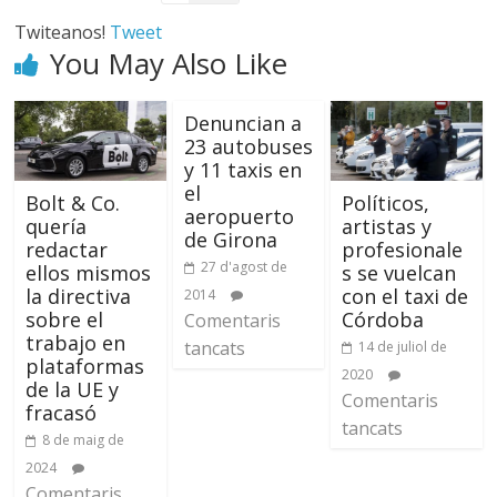
Twiteanos!
Tweet
You May Also Like
Denuncian a
23 autobuses
y 11 taxis en
el
Bolt & Co.
Políticos,
aeropuerto
quería
artistas y
de Girona
redactar
profesionale
27 d'agost de
ellos mismos
s se vuelcan
la directiva
con el taxi de
2014
sobre el
Córdoba
Comentaris
trabajo en
tancats
14 de juliol de
plataformas
2020
de la UE y
Comentaris
fracasó
tancats
8 de maig de
2024
Comentaris