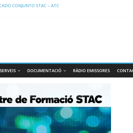
ADO CONJUNTO STAC – ATC
do STAC/ ATC de la reunión con los Mossos d ‘Esquadra del aeropue
 de Radio TAXI LIBRE 29.07.2026 en COOLTURA FM. Edición 386
C SOLICITAN TAULA TÈCNICA PARA MEJORAR LA OPERATIVA DE E
 de Radio TAXI LIBRE 22.07.2026 en COOLTURA FM. Edición 385
SERVEIS
DOCUMENTACIÓ
RÀDIO EMISSORES
CONTA