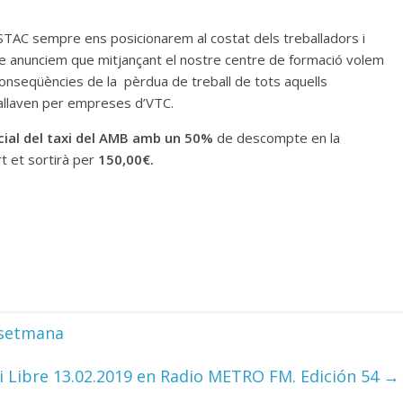
 STAC sempre ens posicionarem al costat dels treballadors i
ue anunciem que mitjançant el nostre centre de formació volem
 conseqüències de la pèrdua de treball de tots aquells
ballaven per empreses d’VTC.
cial del taxi del AMB amb un 50%
de descompte en la
rt et sortirà per
150,00€.
e setmana
 Libre 13.02.2019 en Radio METRO FM. Edición 54
→