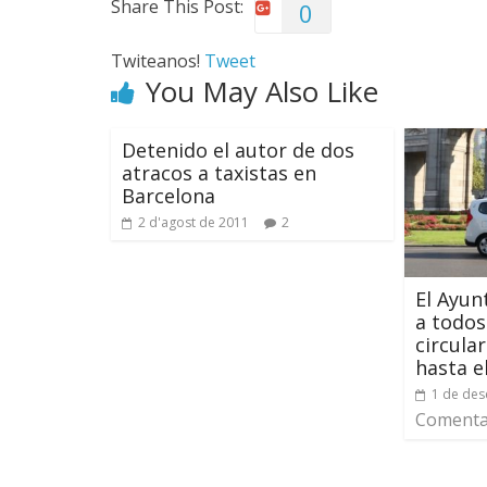
Share This Post:
0
Twiteanos!
Tweet
You May Also Like
Detenido el autor de dos
atracos a taxistas en
Barcelona
2 d'agost de 2011
2
El Ayun
a todos
circula
hasta e
1 de de
Comentar