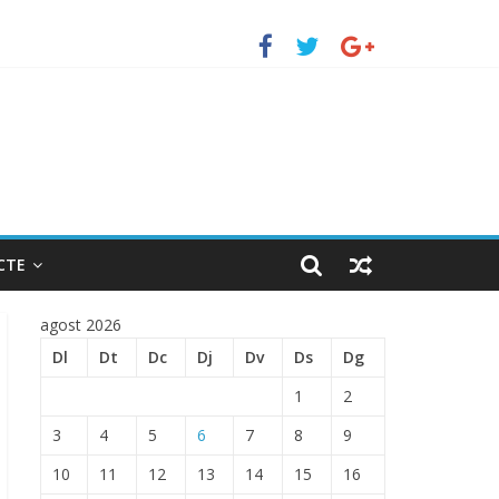
rto de Barcelona.
NTRADA EN EL PUERTO DE BARCELONA.
CTE
agost 2026
Dl
Dt
Dc
Dj
Dv
Ds
Dg
1
2
3
4
5
6
7
8
9
10
11
12
13
14
15
16